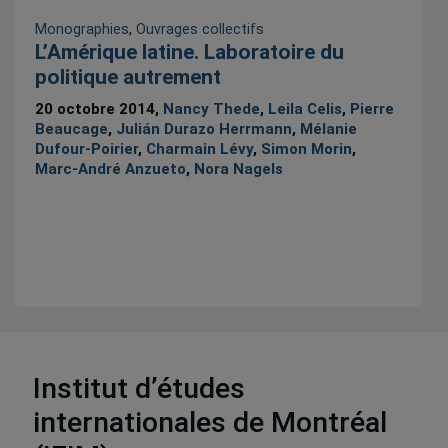
Monographies
,
Ouvrages collectifs
L’Amérique latine. Laboratoire du
politique autrement
20 octobre 2014,
Nancy Thede
,
Leila Celis
,
Pierre
Beaucage
,
Julián Durazo Herrmann
,
Mélanie
Dufour-Poirier
,
Charmain Lévy
,
Simon Morin
,
Marc-André Anzueto
,
Nora Nagels
Institut d’études
14 résultats
internationales de Montréal