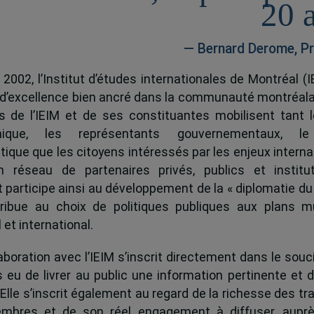
20 
— Bernard Derome, Pr
 2002, l’Institut d’études internationales de Montréal (I
 d’excellence bien ancré dans la communauté montréala
és de l’IEIM et de ses constituantes mobilisent tant l
ique, les représentants gouvernementaux, l
tique que les citoyens intéressés par les enjeux interna
 réseau de partenaires privés, publics et institut
ut participe ainsi au développement de la « diplomatie du
ribue au choix de politiques publiques aux plans mu
 et international.
boration avec l’IEIM s’inscrit directement dans le souci
s eu de livrer au public une information pertinente et 
 Elle s’inscrit également au regard de la richesse des t
mbres et de son réel engagement à diffuser, auprè