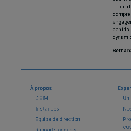
popula
compren
engagem
contrib
dynamiqu
Bernar
À propos
Exper
L’IEIM
Uni
Instances
Nos
Équipe de direction
Pro
eus
Rapports annuels