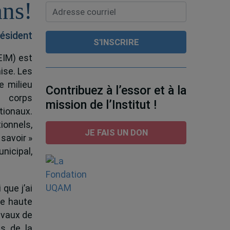
ans!
ésident
EIM) est
ise. Les
e milieu
Contribuez à l’essor et à la
e corps
mission de l’Institut !
tionaux.
ionnels,
JE FAIS UN DON
 savoir »
nicipal,
 que j’ai
de haute
ravaux de
s de la