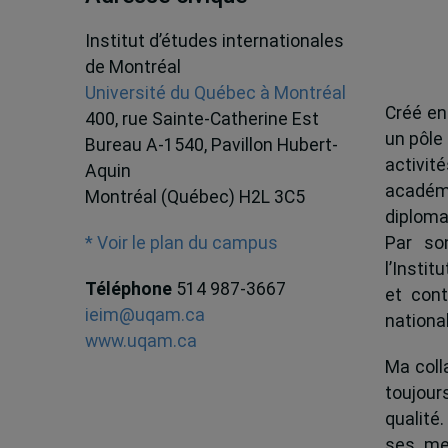
Institut d’études internationales
de Montréal
Université du Québec à Montréal
Créé en
400, rue Sainte-Catherine Est
un pôle
Bureau A-1540, Pavillon Hubert-
activit
Aquin
académ
Montréal (Québec) H2L 3C5
diploma
Par son
* Voir le plan du campus
l’Instit
Téléphone
514 987-3667
et cont
ieim@uqam.ca
national
www.uqam.ca
Ma colla
toujour
qualité.
ses me