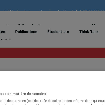
tut d'études internationales de Montréal (IEIM-UQA
 « Le féminisme au masculin »
tés
Publications
Étudiant-e-s
Think Tank
99.
ces en matière de témoins
isons des témoins (cookies) afin de collecter des informations qui nou