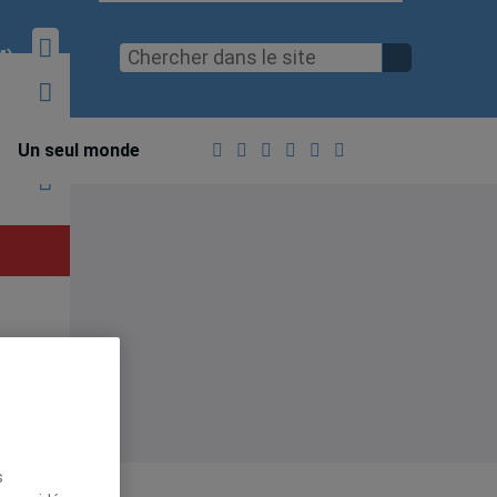
M)
,
Un seul monde
s