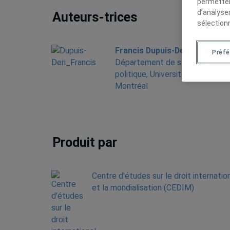
permetten
d’analyse
Auteurs-trices
sélection
Francis Dupuis-Deri
, Professeu
Préf
Département de science
politique, Université du Québec 
Montréal
Produit par
Centre d'études sur le droit internatio
et la mondialisation (CEDIM)