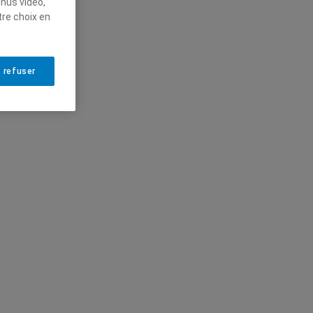
enus vidéo,
tre choix en
 refuser