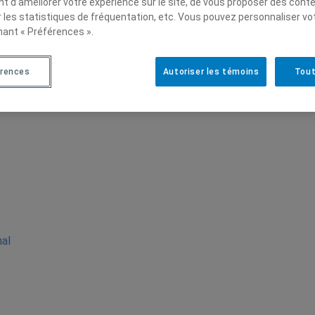
t d’améliorer votre expérience sur le site, de vous proposer des cont
r les statistiques de fréquentation, etc. Vous pouvez personnaliser vo
nant « Préférences ».
r,
érences
Autoriser les témoins
Tout
à
nal