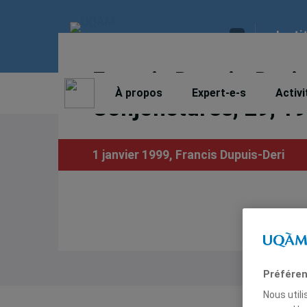
Insti
Francis Dupuis-Deri.
À propos
Expert-e-s
Activi
Conjonctures, 29, 19
1 janvier 1999,
Francis Dupuis-Deri
Préféren
Nous util