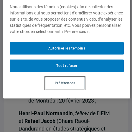
2023 ;
Nous utilisons des témoins (cookies) afin de collecter des
informations qui nous permettent d’améliorer votre expérience
Huit constats sur les armes utilisées
sur le site, de vous proposer des contenus vidéo, d’analyser les
par les deux camps en Ukraine
, Le
statistiques de fréquentation, etc. Vous pouvez personnaliser
Devoir, 22 février 2023 ;
votre choix en sélectionnant « Préférences ».
Les dépenses militaires s’emballent
,
La Presse, 24 février 2023 ;
Autoriser les témoins
Rafael Jacob
(Chaire Raoul-Dandurand
en études stratégiques et
Tout refuser
diplomatiques) :
Préférences
Visite de Biden en Ukraine : «une
gifle cinglante» à Poutine
, Journal
de Montréal, 20 février 2023 ;
Henri-Paul Normandin
,
fellow
de l’IEIM
et
Rafael Jacob
(Chaire Raoul-
Dandurand en études stratégiques et