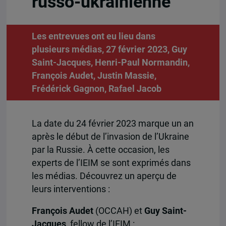
russo-ukrainienne
Les entrevues ont eu lieu dans
plusieurs médias, 27 février 2023,
Guy
Saint-Jacques
,
Henri-Paul Normandin
,
François Audet
,
Justin Massie
,
Frédérick Gagnon
,
Rafael Jacob
La date du 24 février 2023 marque un an
après le début de l’invasion de l’Ukraine
par la Russie. À cette occasion, les
experts de l’IEIM se sont exprimés dans
les médias. Découvrez un aperçu de
leurs interventions :
François Audet
(OCCAH) et
Guy Saint-
Jacques
, fellow de l’IEIM :