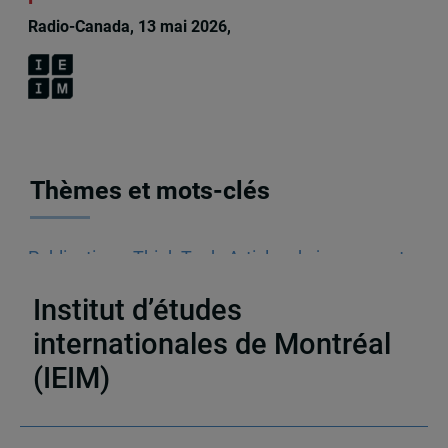
Radio-Canada, 13 mai 2026,
Guy Saint-Jacques
Thèmes et mots-clés
Publications
,
Think Tank
,
Articles de journaux et
médias en ligne
,
Chine
Institut d’études
internationales de Montréal
(IEIM)
Partenaires