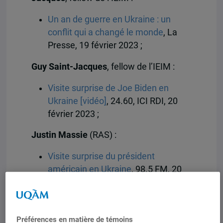
Un an de guerre en Ukraine : un
conflit qui a changé le monde
, La
Presse, 19 février 2023 ;
Guy Saint-Jacques
, fellow de l’IEIM :
Visite surprise de Joe Biden en
Ukraine [vidéo]
, 24.60, ICI RDI, 20
février 2023 ;
Justin Massie
(RAS) :
Visite surprise du président
américain en Ukraine
, 98.5 FM, 20
février 2023 ;
Aide à l’Ukraine : Le Canada n’est
pas un meneur ni un cancre, mais
Préférences en matière de témoins
un « suiveur »
, La Presse, 21 février