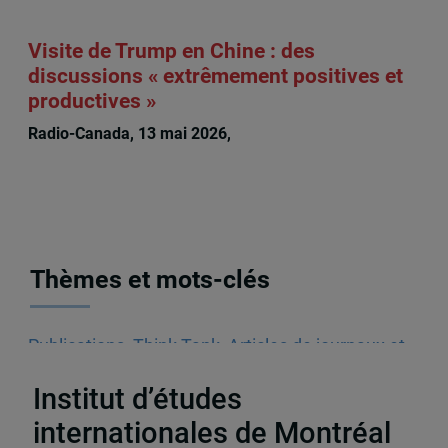
Visite de Trump en Chine : des
discussions « extrêmement positives et
productives »
Radio-Canada, 13 mai 2026,
Guy Saint-Jacques
Thèmes et mots-clés
Publications
,
Think Tank
,
Articles de journaux et
médias en ligne
,
Chine
Institut d’études
internationales de Montréal