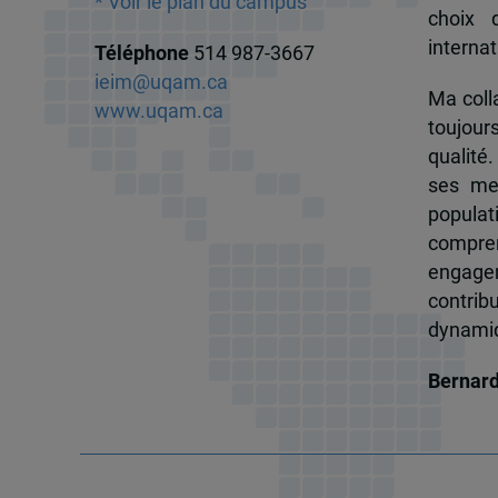
* Voir le plan du campus
choix 
internat
Téléphone
514 987-3667
ieim@uqam.ca
Ma colla
www.uqam.ca
toujour
qualité.
ses me
popula
compren
engagem
contrib
dynamiqu
Bernar