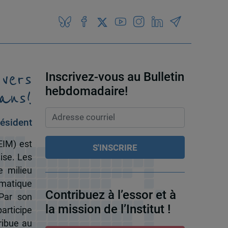
 vers
Inscrivez-vous au Bulletin
ans!
hebdomadaire!
ésident
EIM) est
ise. Les
e milieu
omatique
Contribuez à l’essor et à
 Par son
la mission de l’Institut !
participe
ribue au