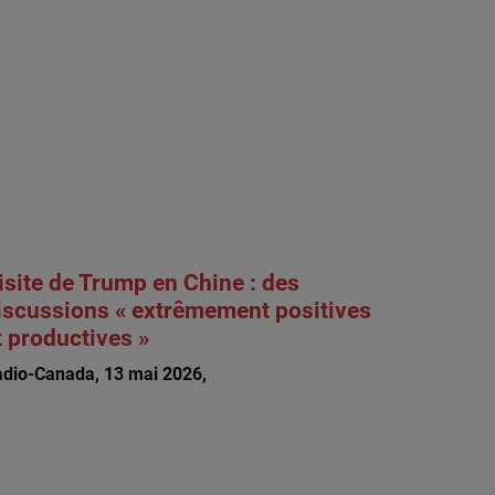
isite de Trump en Chine : des
iscussions « extrêmement positives
t productives »
dio-Canada, 13 mai 2026,
Guy Saint-Jacques