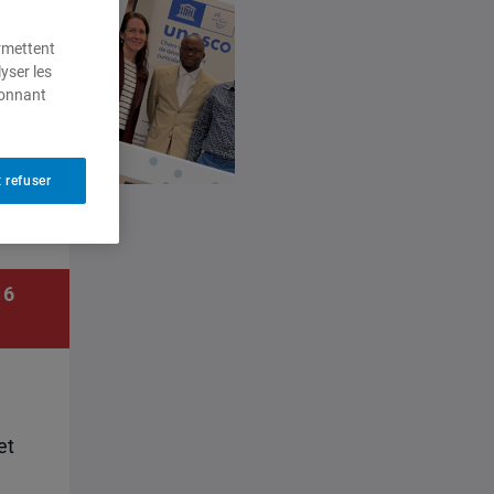
ermettent
yser les
ionnant
 refuser
16
et