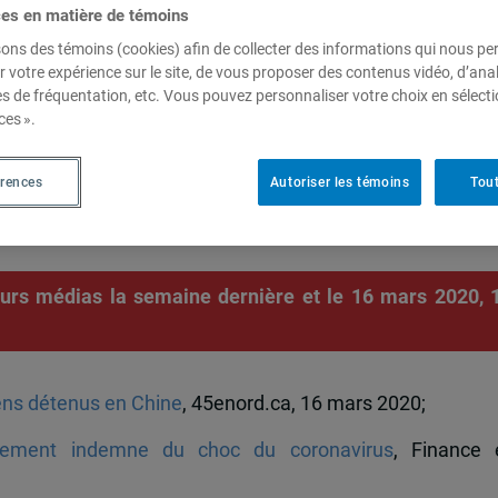
ces en matière de témoins
sons des témoins (cookies) afin de collecter des informations qui nous p
r votre expérience sur le site, de vous proposer des contenus vidéo, d’anal
eur du Canada en Chine et fellow de l’IEIM
es de fréquentation, etc. Vous pouvez personnaliser votre choix en sélect
 prononce sur les effets du
ces ».
hine et sur les deux Canadiens
érences
Autoriser les témoins
Tout
eurs médias la semaine dernière et le 16 mars 2020, 
ens détenus en Chine
, 45enord.ca, 16 mars 2020;
tivement indemne du choc du coronavirus
, Finance 