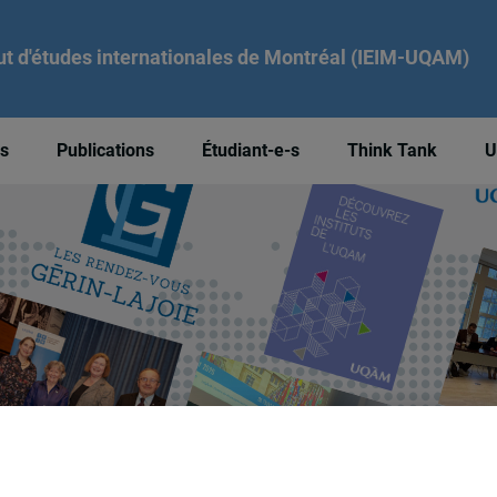
tut d'études internationales de Montréal (IEIM-UQAM)
és
Publications
Étudiant-e-s
Think Tank
U