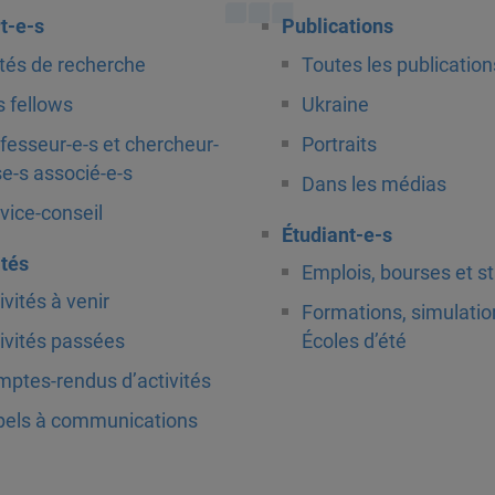
t-e-s
Publications
tés de recherche
Toutes les publication
 fellows
Ukraine
fesseur-e-s et chercheur-
Portraits
e-s associé-e-s
Dans les médias
vice-conseil
Étudiant-e-s
ités
Emplois, bourses et s
ivités à venir
Formations, simulatio
ivités passées
Écoles d’été
ptes-rendus d’activités
els à communications