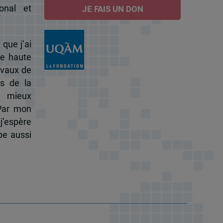
onal et
JE FAIS UN DON
 que j’ai
de haute
ravaux de
s de la
à mieux
 Par mon
j’espère
pe aussi