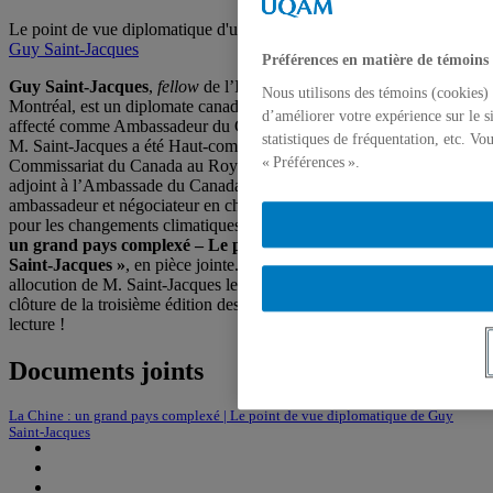
Le point de vue diplomatique d'un fellow de l'IEIM, 24 mars 2022,
Guy Saint-Jacques
Préférences en matière de témoins
Guy Saint-Jacques
,
fellow
de l’Institut d’études internationales de
Nous utilisons des témoins (cookies) 
Montréal, est un diplomate canadien depuis 1977. Avant d’être
d’améliorer votre expérience sur le s
affecté comme Ambassadeur du Canada en Chine jusqu’en 2016,
statistiques de fréquentation, etc. V
M. Saint-Jacques a été Haut-commissaire adjoint au Haut-
« Préférences ».
Commissariat du Canada au Royaume-Uni, puis Chef de mission
adjoint à l’Ambassade du Canada à Washington DC. Il a aussi été
ambassadeur et négociateur en chef du gouvernement du Canada
pour les changements climatiques. Découvrez le texte
« La Chine :
un grand pays complexé – Le point de vue diplomatique de Guy
Saint-Jacques »
, en pièce jointe. Le texte a fait l’objet d’une
allocution de M. Saint-Jacques le 24 mars 2022, lors du cocktail de
clôture de la troisième édition des Rendez-vous Gérin-Lajoie. Bonne
lecture !
Documents joints
La Chine : un grand pays complexé | Le point de vue diplomatique de Guy
Saint-Jacques