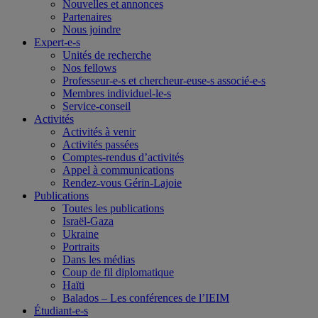
Nouvelles et annonces
Partenaires
Nous joindre
Expert-e-s
Unités de recherche
Nos fellows
Professeur-e-s et chercheur-euse-s associé-e-s
Membres individuel-le-s
Service-conseil
Activités
Activités à venir
Activités passées
Comptes-rendus d’activités
Appel à communications
Rendez-vous Gérin-Lajoie
Publications
Toutes les publications
Israël-Gaza
Ukraine
Portraits
Dans les médias
Coup de fil diplomatique
Haïti
Balados – Les conférences de l’IEIM
Étudiant-e-s