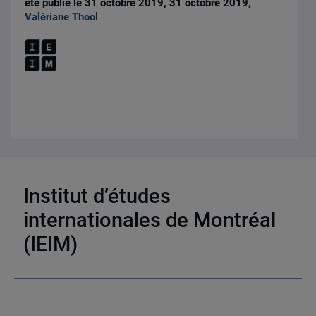
été publié le 31 octobre 2019, 31 octobre 2019,
Valériane Thool
8 résultats
Institut d’études
internationales de Montréal
(IEIM)
Partenaires