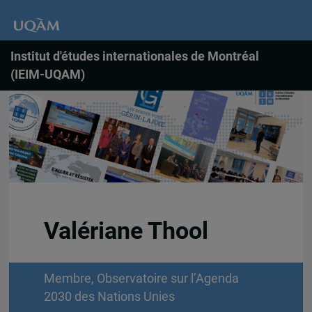
Institut d'études internationales de Montréal
(IEIM-UQAM)
Valériane Thool
Membre, Observatoire sur l’Agenda
2030 des Nations Unies