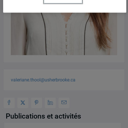
valeriane.thool@usherbrooke.ca
Publications et activités