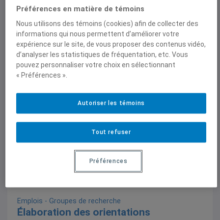
Préférences en matière de témoins
Nous utilisons des témoins (cookies) afin de collecter des
Emplois - IEIM
| Emploi étudiant 3e cycle (UQAM),
informations qui nous permettent d’améliorer votre
15h/semaine
expérience sur le site, de vous proposer des contenus vidéo,
L’IEIM recrute! Poste de responsable à
d’analyser les statistiques de fréquentation, etc. Vous
la recherche et au contenu (emploi
pouvez personnaliser votre choix en sélectionnant
étudiant)
« Préférences ».
Date limite pour postuler : 1er septembre 2025
Autoriser les témoins
Tout refuser
Préférences
Emplois - Groupes de recherche
Élaboration des orientations