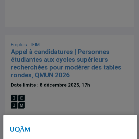
Emplois - IEIM
Appel à candidatures | Personnes
étudiantes aux cycles supérieurs
recherchées pour modérer des tables
rondes, QMUN 2026
Date limite : 8 décembre 2025, 17h