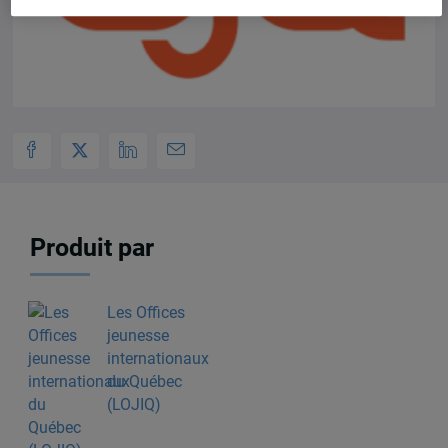
Produit par
Les Offices
jeunesse
internationaux
du Québec
(LOJIQ)