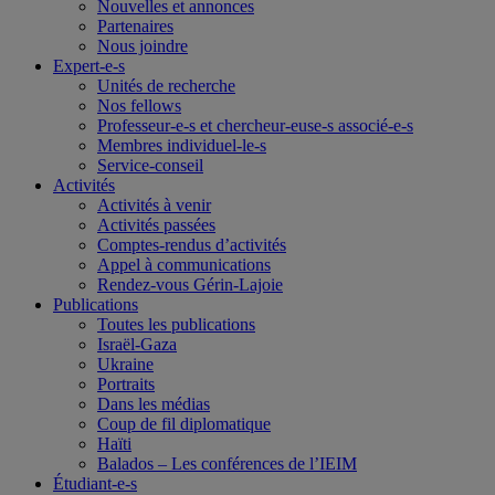
Nouvelles et annonces
Partenaires
Nous joindre
Expert-e-s
Unités de recherche
Nos fellows
Professeur-e-s et chercheur-euse-s associé-e-s
Membres individuel-le-s
Service-conseil
Activités
Activités à venir
Activités passées
Comptes-rendus d’activités
Appel à communications
Rendez-vous Gérin-Lajoie
Publications
Toutes les publications
Israël-Gaza
Ukraine
Portraits
Dans les médias
Coup de fil diplomatique
Haïti
Balados – Les conférences de l’IEIM
Étudiant-e-s