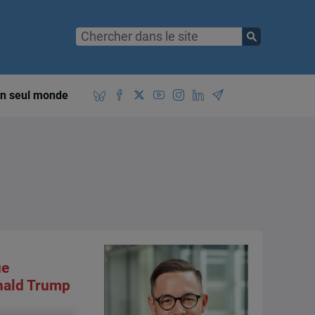
n seul monde
ue
onald Trump