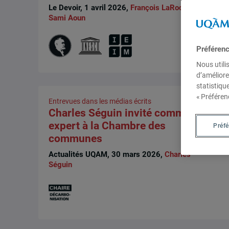
Le Devoir, 1 avril 2026,
François LaRochelle
,
Sami Aoun
Préféren
Nous utili
d’améliore
statistiqu
« Préféren
Entrevues dans les médias écrits
Charles Séguin invité comme
expert à la Chambre des
Préf
communes
Actualités UQAM, 30 mars 2026,
Charles
Séguin