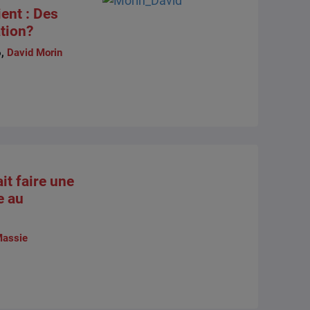
ent : Des
ation?
6,
David Morin
t faire une
e au
Massie