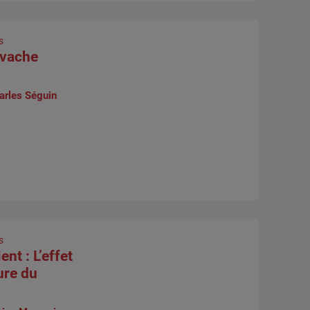
s
a vache
arles Séguin
s
nt : L’effet
ure du