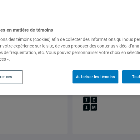
98.5, 1 avril 2026,
Frédérick
ces en matière de témoins
sons des témoins (cookies) afin de collecter des informations qui nous p
r votre expérience sur le site, de vous proposer des contenus vidéo, d’anal
es de fréquentation, etc. Vous pouvez personnaliser votre choix en sélect
ces ».
Think Tank
Entrevues radiopho
Le Canada resserre s
pour les demandeurs
érences
Autoriser les témoins
Tout
98.5 fm, 30 mars 2026,
Fran