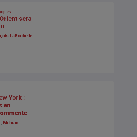
niques
Orient sera
vu
çois LaRochelle
ew York :
s en
 commente
6,
Mehran