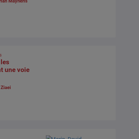
rian Mayneris
s
 les
t une voie
Ziaei