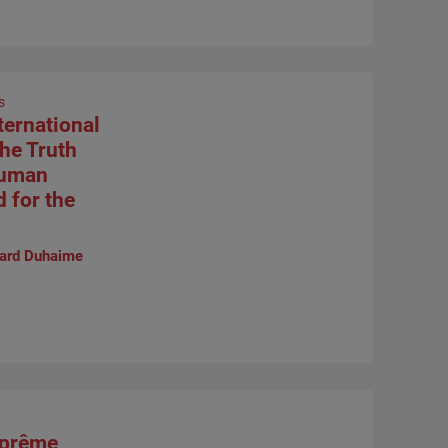
s
ternational
the Truth
Human
 for the
ard Duhaime
uprême