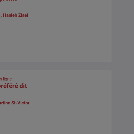
6,
Hanieh Ziaei
n ligne
référé dit
rtine St-Victor