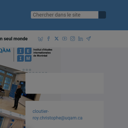
n seul monde
cloutier-
roy.christophe@uqam.ca