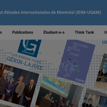
tut d'études internationales de Montréal (IEIM-UQAM)
és
Publications
Étudiant-e-s
Think Tank
U