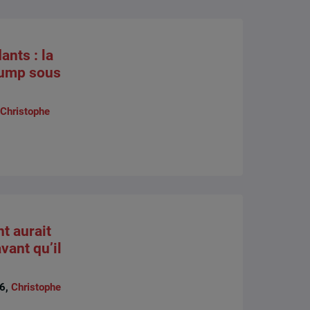
nts : la
rump sous
Christophe
t aurait
vant qu’il
26,
Christophe