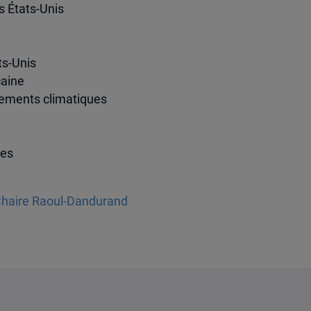
es États-Unis
ts-Unis
caine
ngements climatiques
les
a Chaire Raoul-Dandurand