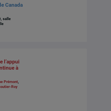
 le Canada
, salle
lle
 l’appui
ntinue à
ne Prémont
,
loutier-Roy