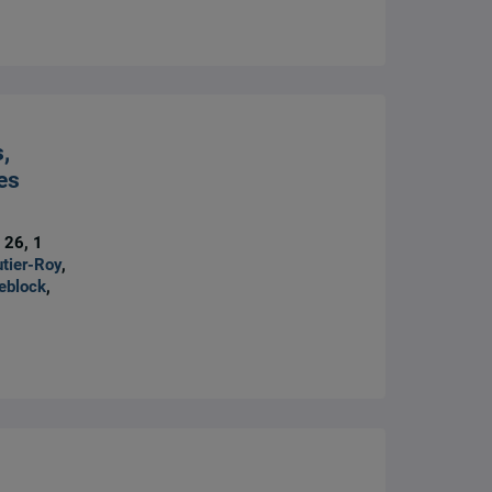
,
es
 26, 1
utier-Roy
,
eblock
,