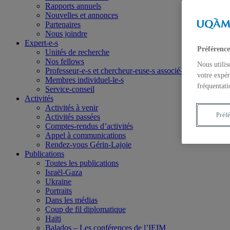
Rapports annuels
Nouvelles et annonces
Partenaires
Nous joindre
Expert-e-s
Préférence
Unités de recherche
Nos fellows
Nous utilis
Professeur-e-s et chercheur-euse-s associé-e-s
votre expér
Membres individuel-le-s
fréquentati
Service-conseil
Activités
Activités à venir
Préf
Activités passées
Comptes-rendus d’activités
Appel à communications
Rendez-vous Gérin-Lajoie
Publications
Toutes les publications
Israël-Gaza
Ukraine
Portraits
Dans les médias
Coup de fil diplomatique
Haïti
Balados – Les conférences de l’IEIM