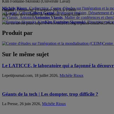
Kim Fontaine-Skronski (Université Laval)
Michèle Rioux
, Codirectrice, Centre d'études sur l'intégration et la
Quand
: Dimanche 13 octobre 2013, à 15h00
Gilbert Gagné
, Professeur titulaire, Département d’
Où
: Palais des congrès de Montréal, Local 522B
Antonios Vlassis
, Maître de conférences et cherc
Kim Fontaine-Skronski
, Directrice exécu
Pour en savoir plus: http://www.wssf2013.org/fr/panel-comit%C3%A9
Produit par
Centre 
Sur le même sujet
Le LATICCE, le laboratoire qui a façonné la découvrab
Lepetitjournal.com, 18 juillet 2026,
Michèle Rioux
Géants de la tech | Les dompter, trop difficile ?
La Presse, 26 juin 2026,
Michèle Rioux