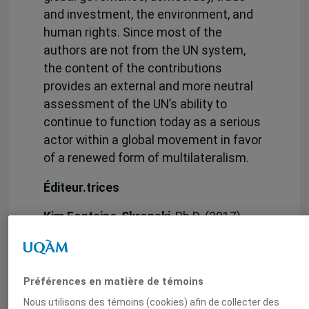
and investment, the environment, and
human rights. Since most of the
authors are not from the UN system,
the content of the contributions
provides an external and more neutral
assessment of the UN’s ability to
continue to function today as a serious
actor within a global movement in favor
of a renewed form of multilateralism.
Éditeur.trices
Kim Fontaine-Skronski
, Ph.D. (2017),
Université Laval (Canada) is Executive
Director of the International Political
Science Association (IPSA) and
Préférences en matière de témoins
Affiliated Assistant Professor at
Nous utilisons des témoins (cookies) afin de collecter des
Concordia University. In 2015, she co-