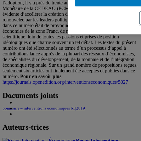
l’adoption, il y a près de trente ans, du Programme de Coopération
Monétaire de la CEDEAO (PCMC) et en dépit d’une volonté
évidente d’accélérer la création de la monnaie unique régulièrement
renouvelée par les leaders politiques de la région. L’objectif visé
dans ce numéro était de provoquer des analyses détaillées des
économies de la zone Franc, de manière rigoureusement
scientifique, loin de toutes les passions et prises de position
idéologiques que charrie souvent un tel débat. Les textes du présent
numéro ont été sélectionnés au terme d’un processus d’appel à
contributions lancé auprès de la plupart des réseaux d’économistes,
de spécialistes du développement, de la monnaie et de l’intégration
économique régionale. Sur un grand nombre de propositions reçues,
seulement six articles ont finalement été acceptés et publiés dans ce
numéro.
Pour en savoir plus
https://journals.openedition.org/interventionseconomiques/5027
Documents joints
Sommaire – interventions économiques 61|2019
Auteurs-trices
Revue Interventions