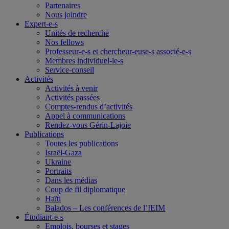
Partenaires
Nous joindre
Expert-e-s
Unités de recherche
Nos fellows
Professeur-e-s et chercheur-euse-s associé-e-s
Membres individuel-le-s
Service-conseil
Activités
Activités à venir
Activités passées
Comptes-rendus d’activités
Appel à communications
Rendez-vous Gérin-Lajoie
Publications
Toutes les publications
Israël-Gaza
Ukraine
Portraits
Dans les médias
Coup de fil diplomatique
Haïti
Balados – Les conférences de l’IEIM
Étudiant-e-s
Emplois, bourses et stages