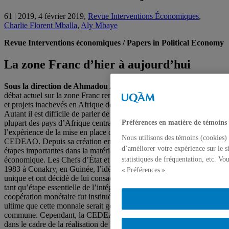
61 | 2019, 4 février 2019,
Revue Interventions Économiques
,
Charlie Florent Mballa
,
Aly Mbaye
Revue Interventions économiques / Papers in Political Economy
La zone Franc d’hier à aujourd’hui
Sous la direction de Ahmadou Aly Mbaye et Charlie Mballa
Le
débat actuel sur la zone Franc remet en perspective certains dossiers
et projets inachevés en Afrique de l’Ouest et en Afrique Centrale.
Autant il est difficile de parler de transformation structurelle pour la
plupart des pays d’Afrique centrale, autant on peut évoquer
Préférences en matière de témoins
l’expérience de la mise en place de la monnaie unique de la
Nous utilisons des témoins (cookies) 
CEDEAO. Depuis sa création en 1975, cette institution a réalisé des
d’améliorer votre expérience sur le s
étapes importantes dans la matérialisation de l’intégration
économique. Les Chefs d’État et de gouvernement ont lancé, en mai
statistiques de fréquentation, etc. V
1983 à Conakry, en Guinée, l’idée de la création d’une monnaie
« Préférences ».
unique et ont décidé de lui consacrer toute l’attention nécessaire en
tant qu’étape essentielle de l’intégration. Ainsi, un Programme de
coopération monétaire fut institué, en juillet 1987, avec l’objectif
ultime que cette monnaie serait gérée par une Banque centrale
commune. Cependant, la CEDEAO éprouve encore des difficultés
dans le cadre de la réalisation de l’intégration monétaire malgré