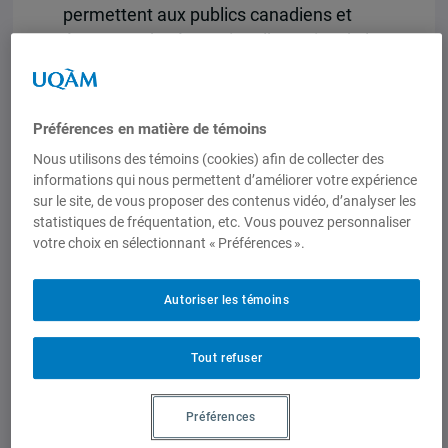
permettent aux publics canadiens et
étrangers de réexaminer l’exercice de la
puissance américaine en Amérique du
Nord sous plusieurs angles, tant sur le
plan institutionnel que sur le
Préférences en matière de témoins
fonctionnement des marchés
Nous utilisons des témoins (cookies) afin de collecter des
transnationaux. Ses recherches se sont
informations qui nous permettent d’améliorer votre expérience
particulièrement concentrées sur la
sur le site, de vous proposer des contenus vidéo, d’analyser les
façon dont les partis politiques et les
statistiques de fréquentation, etc. Vous pouvez personnaliser
votre choix en sélectionnant « Préférences ».
puissants présidents et premiers
ministres ont établi et façonné les
agendas de politique publique, comment
Autoriser les témoins
ils ont relevé les défis majeurs auxquels
ils ont dû faire face et enfin quel usage
Tout refuser
ont-ils fait de l’appareil bureaucratique
pour laminer leurs ennemis et
Préférences
récompenser leurs amis. Souvent citée