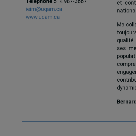
Téléphone
514 987-3667
et cont
ieim@uqam.ca
national
www.uqam.ca
Ma colla
toujour
qualité.
ses me
popula
compren
engagem
contrib
dynamiqu
Bernar