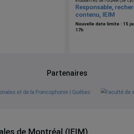
étudiant.es de l'UQAM (3e cyc
Responsable, recher
contenu, IEIM
Nouvelle date limite : 15 j
17h
Partenaires
nales de Montréal (IEIM)