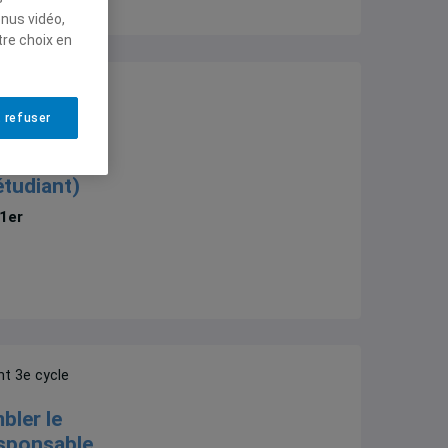
enus vidéo,
tre choix en
nt 3e cycle
 refuser
 de
herche et
étudiant)
 1er
nt 3e cycle
bler le
esponsable