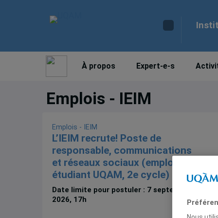
Insti
À propos
Expert-e-s
Activi
Emplois - IEIM
Emplois - IEIM
L’IEIM recrute! Poste de
responsable, communications
et réseaux sociaux (emploi
étudiant UQAM, 2e cycle)
Date limite pour postuler : 7 septembre
2026, 17h
Préféren
Nous util