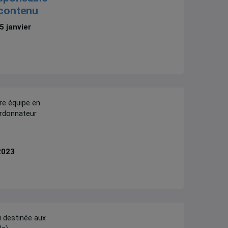
 contenu
5 janvier
re équipe en
ordonnateur
2023
i destinée aux