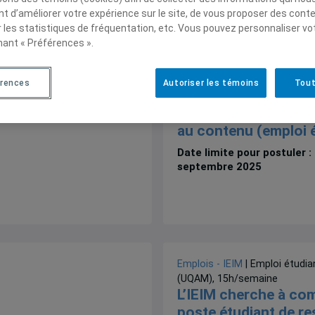
t d’améliorer votre expérience sur le site, de vous proposer des cont
r les statistiques de fréquentation, etc. Vous pouvez personnaliser vo
nant « Préférences ».
Emplois - IEIM
| Emploi étudia
(UQAM), 15h/semaine
érences
Autoriser les témoins
Tout
L’IEIM recrute! Poste
responsable à la rec
au contenu (emploi 
Date limite pour postuler :
septembre 2025
Emplois - IEIM
| Emploi étudia
(UQAM), 15h/semaine
L’IEIM cherche à com
poste étudiant de r