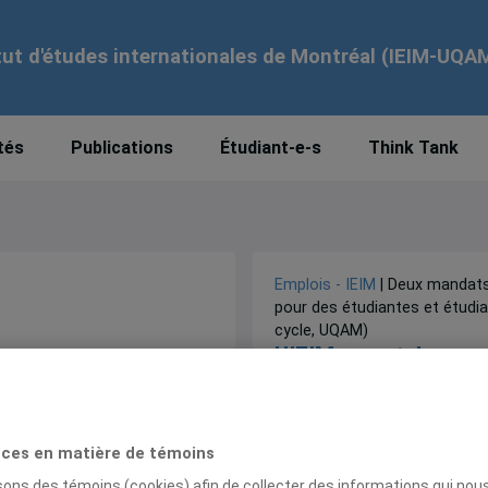
tut d'études internationales de Montréal (IEIM-UQA
tés
Publications
Étudiant-e-s
Think Tank
Emplois - IEIM
| Deux mandats
pour des étudiantes et étudia
cycle, UQAM)
L’IEIM recrute!
Date limite pour poser sa 
15 décembre 2025, 17h
ces en matière de témoins
isons des témoins (cookies) afin de collecter des informations qui nou