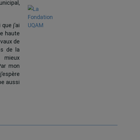
nicipal,
 que j’ai
de haute
ravaux de
s de la
à mieux
 Par mon
j’espère
pe aussi