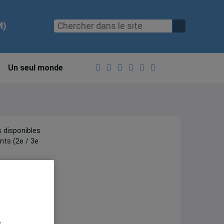
M)
Un seul monde
 disponibles
nts (2e / 3e
candidature :
s