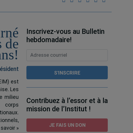
urné
Inscrivez-vous au Bulletin
hebdomadaire!
s de
ans!
ésident
EIM) est
ise. Les
e milieu
Contribuez à l’essor et à la
e corps
mission de l’Institut !
tionaux.
ionnels,
JE FAIS UN DON
 savoir »