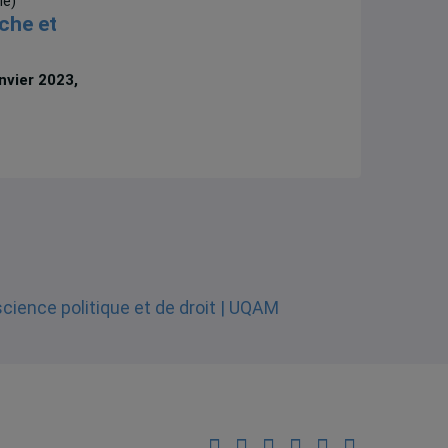
le)
che et
anvier 2023,