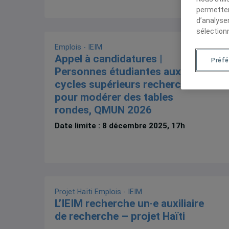
permetten
d’analyse
sélection
Emplois - IEIM
Appel à candidatures |
Préf
Personnes étudiantes aux
cycles supérieurs recherchées
pour modérer des tables
rondes, QMUN 2026
Date limite : 8 décembre 2025, 17h
Projet Haïti
Emplois - IEIM
L’IEIM recherche un·e auxiliaire
de recherche – projet Haïti