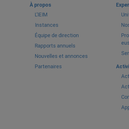
À propos
Exper
L’IEIM
Uni
Instances
Nos
Équipe de direction
Pro
eus
Rapports annuels
Ser
Nouvelles et annonces
Partenaires
Activ
Act
Act
Com
Ap