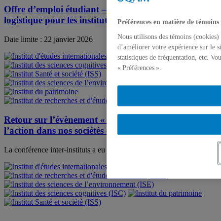
Offre d’emploi étudiant – contrat de soutien
logistique pour les instituts de l’UQAM
Préférences en matière de témoins
Nous utilisons des témoins (cookies) 
Date limite : 22 janvier 2026
d’améliorer votre expérience sur le s
statistiques de fréquentation, etc. V
« Préférences ».
Retour sur l’évènement « Conjuguer la recherche et
l’action dans nos sociétés en transition »
La conférence inter-instituts a eu lieu le 13 mars 2025, 17 mars 2025