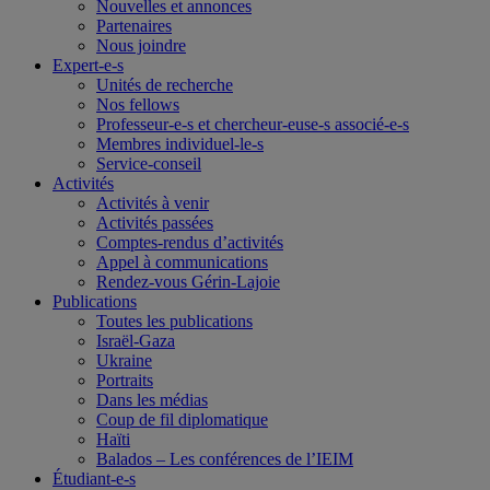
Nouvelles et annonces
Partenaires
Nous joindre
Expert-e-s
Unités de recherche
Nos fellows
Professeur-e-s et chercheur-euse-s associé-e-s
Membres individuel-le-s
Service-conseil
Activités
Activités à venir
Activités passées
Comptes-rendus d’activités
Appel à communications
Rendez-vous Gérin-Lajoie
Publications
Toutes les publications
Israël-Gaza
Ukraine
Portraits
Dans les médias
Coup de fil diplomatique
Haïti
Balados – Les conférences de l’IEIM
Étudiant-e-s