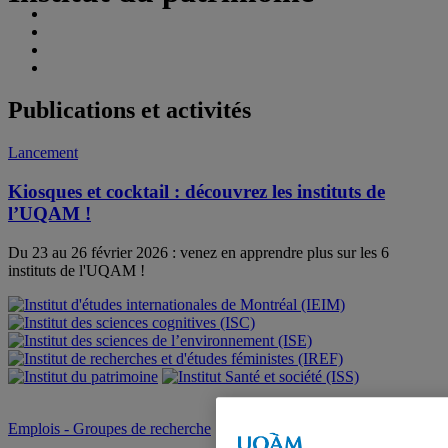
Publications et activités
Lancement
Kiosques et cocktail : découvrez les instituts de
l’UQAM !
Du 23 au 26 février 2026 : venez en apprendre plus sur les 6
instituts de l'UQAM !
Emplois - Groupes de recherche