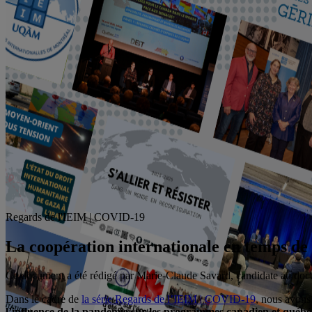
Regards de l'IEIM | COVID-19
La coopération internationale en temps de
Ce document a été rédigé par Marie-Claude Savard, candidate au doct
Dans le cadre de
la série Regards de l’IEIM | COVID-19
, nous avons
l’influence de la pandémie sur les programmes canadien et québéco