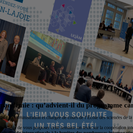
 pandémie : qu’advient-il du programme cana
orat en administration et chargée de cours de l’École des sciences de 
 le plaisir de vous proposer cette semaine un texte sur la coopération i
is d’aide internationale à la lumière des nombreuses interrogations