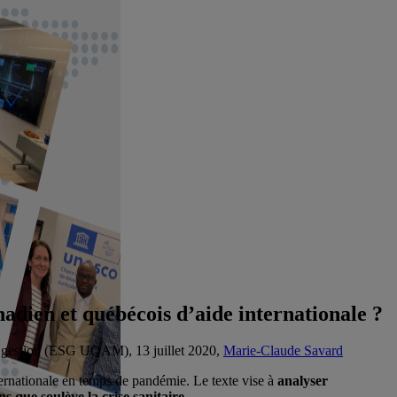
dien et québécois d’aide internationale ?
la gestion (ESG UQAM), 13 juillet 2020,
Marie-Claude Savard
nternationale en temps de pandémie. Le texte vise à
analyser
 que soulève la crise sanitaire
.