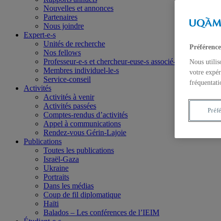
Nouvelles et annonces
Partenaires
Nous joindre
Expert-e-s
Unités de recherche
Préférence
Nos fellows
Professeur-e-s et chercheur-euse-s associé-e-s
Nous utilis
Membres individuel-le-s
votre expér
Service-conseil
fréquentati
Activités
Activités à venir
Activités passées
Préf
Comptes-rendus d’activités
Appel à communications
Rendez-vous Gérin-Lajoie
Publications
Toutes les publications
Israël-Gaza
Ukraine
Portraits
Dans les médias
Coup de fil diplomatique
Haïti
Balados – Les conférences de l’IEIM