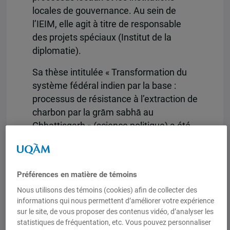
locales de gouvernance. Au sein de
l’IEIM, elle agit à titre de responsable
des projets spéciaux (Institut de la
diplomatie).
Sa thèse intitulée « Transformation du
système fédéral indien par la base :
processus de résistance à l’extraction de
charbon par la grām sabhā au
Chhattisgarh » (science politique) a été
encadrée par Alain-G Gagnon et Mathieu
Boisvert. Elle a été soutenue le 28 juin
dernier.
Préférences en matière de témoins
Marie-Claude Savard
est chargée de
Nous utilisons des témoins (cookies) afin de collecter des
cours à la Faculté des sciences de la
informations qui nous permettent d’améliorer votre expérience
sur le site, de vous proposer des contenus vidéo, d’analyser les
gestion de l’UQAM et professionnelle de
statistiques de fréquentation, etc. Vous pouvez personnaliser
la gestion de projets avec 20 ans