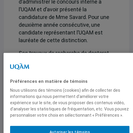
d’administrer le concours interne à
l’UQAM et d’avoir présenté la
candidature de Mme Savard. Pour une
deuxième année consécutive, une
candidate représentant l’UQAM est
lauréate de cette distinction.
Ses travaux de recherche de doctorat
portent sur l’impact des pratiques de
gestion occidentales sur les
organisations du Sud dans un contexte
Préférences en matière de témoins
d’aide internationale, notamment sur
Nous utilisons des témoins (cookies) afin de collecter des
les enjeux de résistance.
informations qui nous permettent d’améliorer votre
expérience sur le site, de vous proposer des contenus vidéo,
Le prix a été remis par Pierre-Marc
d’analyser les statistiques de fréquentation, etc. Vous pouvez
Johnson, ancien Premier ministre du
personnaliser votre choix en sélectionnant « Préférences ».
Québec et président du conseil du
CORIM, Pierre Lemonde, président-
Autoriser les témoins