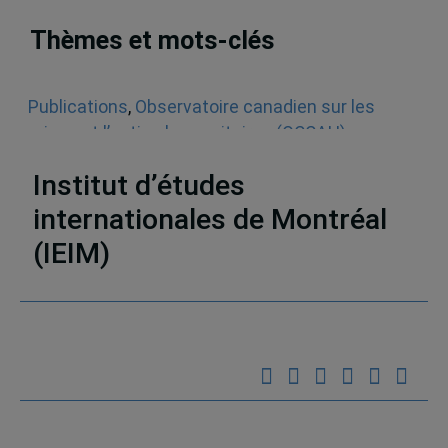
Thèmes et mots-clés
Publications
,
Observatoire canadien sur les
crises et l’action humanitaires (OCCAH)
,
Monographies
,
Aide humanitaire
Institut d’études
internationales de Montréal
(IEIM)
Partenaires