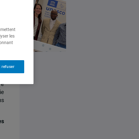
ermettent
yser les
ionnant
 refuser
re
ie
ns
es