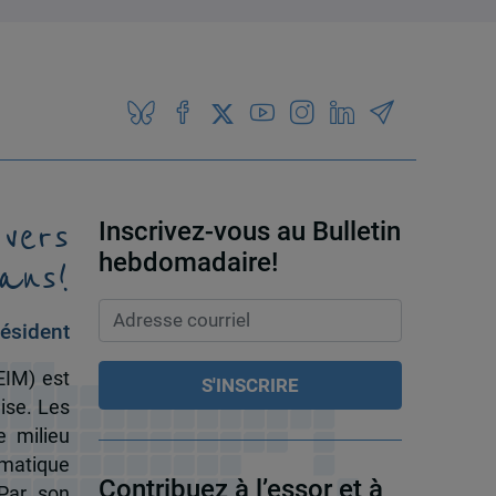
 vers
Inscrivez-vous au Bulletin
ans!
hebdomadaire!
ésident
EIM) est
ise. Les
e milieu
omatique
Contribuez à l’essor et à
 Par son