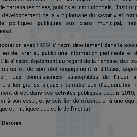
e partenaires privés, publics et institutionnels, l’Institut 
u développement de la « diplomatie du savoir » et cont
de politiques publiques aux plans municipal, nati
ional.
boration avec l’IEIM s’inscrit directement dans le souci
s eu de livrer au public une information pertinente et 
 Elle s’inscrit également au regard de la richesse des t
mbres et de son réel engagement à diffuser, auprè
tion, des connaissances susceptibles de l’aider 
dre les grands enjeux internationaux d’aujourd’hui.
ent direct dans ses activités publiques depuis 2010, 
uer à son essor, et je suis fier de m’associer à une équi
e et impliquée que celle de l’Institut.
d Derome