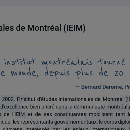
nales de Montréal (IEIM)
 institut montréalais tourné
le monde, depuis plus de 20 
— Bernard Derome, Pr
 2002, l’Institut d’études internationales de Montréal (I
 d’excellence bien ancré dans la communauté montréala
és de l’IEIM et de ses constituantes mobilisent tant l
que, les représentants gouvernementaux, le corps dipl
 citoyens intéressés par les enjeux internationaux.