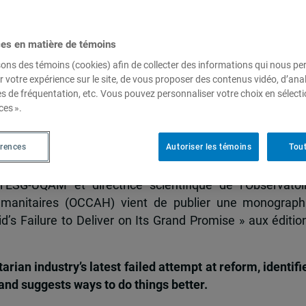
ces en matière de témoins
da : Aid’s Failure to Deliver
sons des témoins (cookies) afin de collecter des informations qui nous p
r votre expérience sur le site, de vous proposer des contenus vidéo, d’anal
e
es de fréquentation, etc. Vous pouvez personnaliser votre choix en sélect
ces ».
e-Claude Savard
érences
Autoriser les témoins
Tout
’ESG-UQAM et directrice scientifique de l’Observatoi
 humanitaires (OCCAH) vient de publier une monograph
id’s Failure to Deliver on Its Grand Promise » aux éditio
arian industry’s latest failed attempt at reform, identifi
, and suggests ways to do things better.