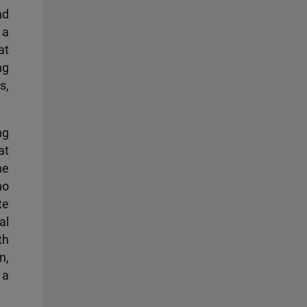
nd
 a
at
ng
s,
ng
at
he
ho
te
al
th
n,
 a