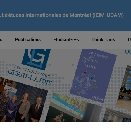
tut d'études internationales de Montréal (IEIM-UQAM)
és
Publications
Étudiant-e-s
Think Tank
U