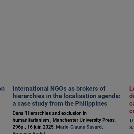
t
on
International NGOs as brokers of
L
hierarchies in the localisation agenda:
d
a case study from the Philippines
c
7
c
Dans "Hierarchies and exclusion in
humanitarianism", Manchester University Press,
Th
296p., 16 juin 2025,
Marie-Claude Savard
,
S
François Audet