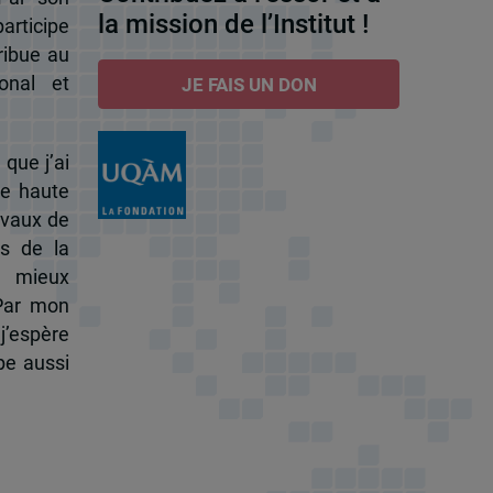
la mission de l’Institut !
participe
ribue au
onal et
JE FAIS UN DON
 que j’ai
de haute
ravaux de
s de la
à mieux
 Par mon
j’espère
pe aussi