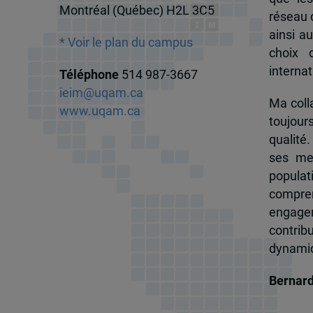
Montréal (Québec) H2L 3C5
réseau d
ainsi a
* Voir le plan du campus
choix 
internat
Téléphone
514 987-3667
ieim@uqam.ca
Ma colla
www.uqam.ca
toujour
qualité.
ses me
popula
compren
engagem
contrib
dynamiqu
Bernar