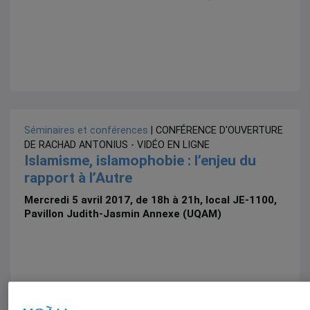
Séminaires et conférences
| CONFÉRENCE D'OUVERTURE
DE RACHAD ANTONIUS - VIDÉO EN LIGNE
Islamisme, islamophobie : l’enjeu du
rapport à l’Autre
Mercredi 5 avril 2017, de 18h à 21h, local JE-1100,
Pavillon Judith-Jasmin Annexe (UQAM)