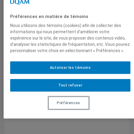
Retour de Série-choc! Médias et
Préférences en matière de témoins
minorités, partie 1
Nous utilisons des témoins (cookies) afin de collecter des
informations qui nous permettent d’améliorer votre
20 avril 2015,
Paul Eid
expérience sur le site, de vous proposer des contenus vidéo,
d’analyser les statistiques de fréquentation, etc. Vous pouvez
personnaliser votre choix en sélectionnant « Préférences ».
Autoriser les témoins
Retour de Série-choc! Médias et
Tout refuser
minorités
Préférences
19 mars 2015,
Paul Eid