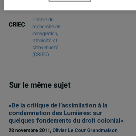
Centre de
recherche en
immigration,
ethnicité et
citoyenneté
(CRIEC)
Sur le même sujet
«De la critique de l’assimilation à la
condamnation des Lumières: sur
quelques fondements du droit colonial»
28 novembre 2011,
Olivier Le Cour Grandmaison