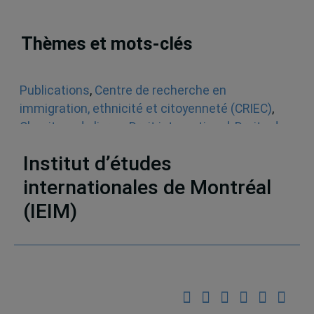
Thèmes et mots-clés
Publications
,
Centre de recherche en
immigration, ethnicité et citoyenneté (CRIEC)
,
Chapitres de livres
,
Droit international
,
Droits de
la personne
,
Europe
,
Le monde
Institut d’études
internationales de Montréal
(IEIM)
Partenaires