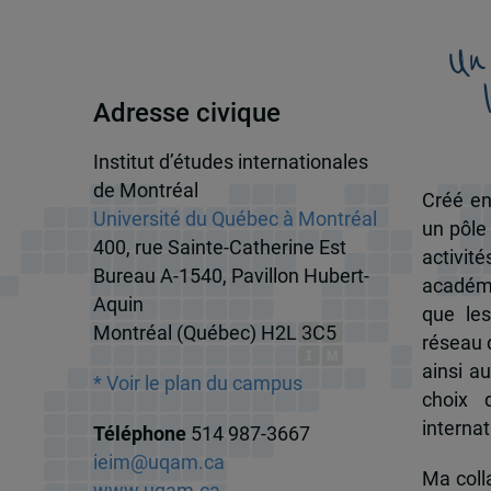
Un
Adresse civique
Institut d’études internationales
de Montréal
Créé en
Université du Québec à Montréal
un pôle
400, rue Sainte-Catherine Est
activit
Bureau A-1540, Pavillon Hubert-
académi
Aquin
que les
Montréal (Québec) H2L 3C5
réseau d
ainsi a
* Voir le plan du campus
choix 
internat
Téléphone
514 987-3667
ieim@uqam.ca
Ma colla
www.uqam.ca