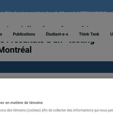
tut d'études internationales de Montréal (IEIM-UQAM)
ation à l’embauche subie par
és
Publications
Étudiant-e-s
Think Tank
U
 : résultats d’un ‘‘testing’’
Montréal
on à l’embauche subie par les minorités racisées : résulta
al
, Montréal, Commission des Droits de la Personne et d
ces en matière de témoins
sons des témoins (cookies) afin de collecter des informations qui nous p