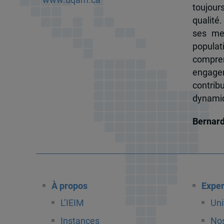
toujour
qualité.
ses me
popula
compren
engagem
contrib
dynamiqu
Bernar
À propos
Exper
L’IEIM
Uni
Instances
Nos