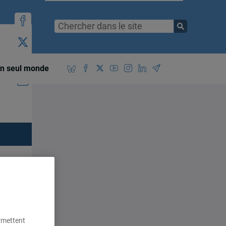
n seul monde
ts
es
ermettent