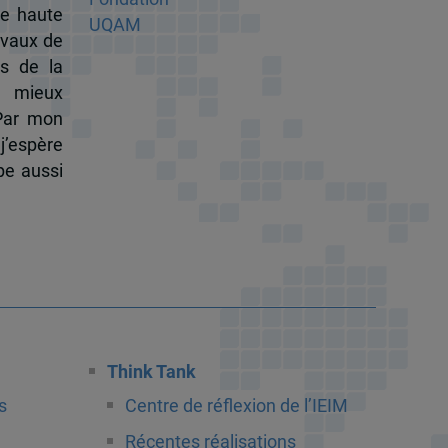
de haute
ravaux de
s de la
à mieux
 Par mon
j’espère
pe aussi
Think Tank
s
Centre de réflexion de l’IEIM
Récentes réalisations