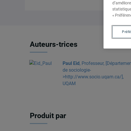
d’améliore
statistiqu
« Préféren
Préf
Auteurs-trices
Paul Eid
, Professeur, [Départeme
de sociologie-
>http://www.socio.uqam.ca/],
UQAM
Produit par