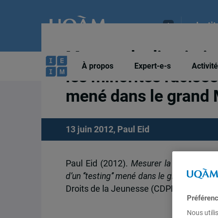
Insti
Mesurer la discrimin
À propos
Expert-e-s
Activit
les minorités racisées
mené dans le grand 
13 juin 2012,
Paul Eid
Paul Eid (2012).
Mesurer la discriminati
d’un ‘‘testing’’ mené dans le grand Montré
Droits de la Jeunesse (CDPDJ), 52p.
Préféren
Nous utili