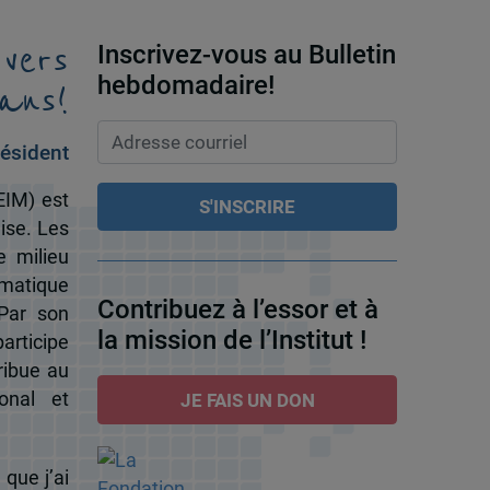
 vers
Inscrivez-vous au Bulletin
ans!
hebdomadaire!
ésident
EIM) est
ise. Les
e milieu
omatique
Contribuez à l’essor et à
 Par son
la mission de l’Institut !
participe
ribue au
onal et
JE FAIS UN DON
 que j’ai