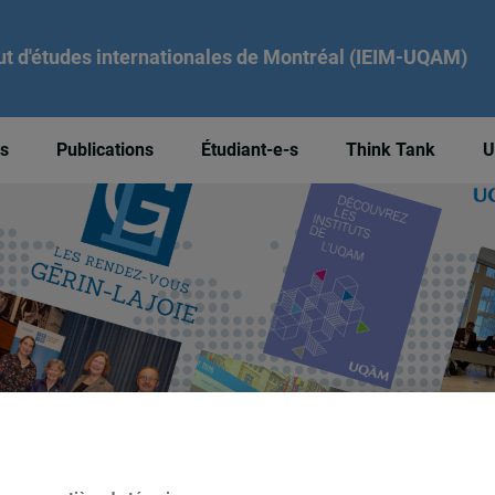
tut d'études internationales de Montréal (IEIM-UQAM)
és
Publications
Étudiant-e-s
Think Tank
U