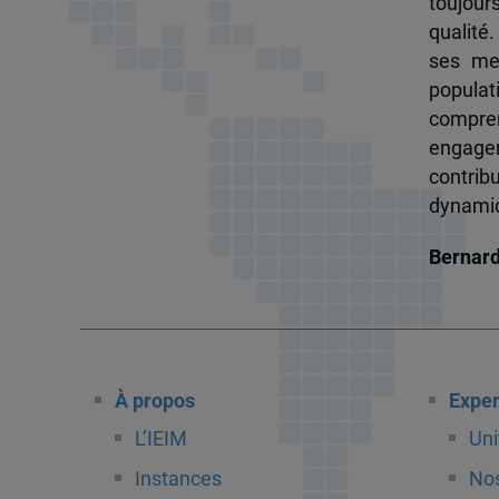
toujour
qualité.
ses me
popula
compren
engagem
contrib
dynamiqu
Bernar
À propos
Exper
L’IEIM
Uni
Instances
Nos