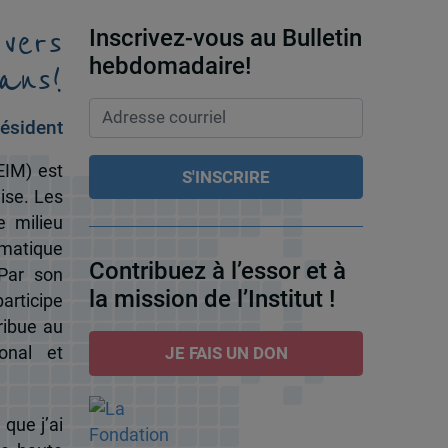
 vers
Inscrivez-vous au Bulletin
ans!
hebdomadaire!
ésident
EIM) est
ise. Les
e milieu
omatique
Contribuez à l’essor et à
 Par son
la mission de l’Institut !
participe
ribue au
onal et
JE FAIS UN DON
 que j’ai