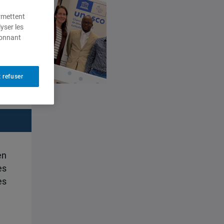
ermettent
yser les
ionnant
 refuser
en
es
es