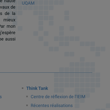
de haute
ravaux de
s de la
à mieux
 Par mon
j’espère
pe aussi
Think Tank
s
Centre de réflexion de l’IEIM
Récentes réalisations