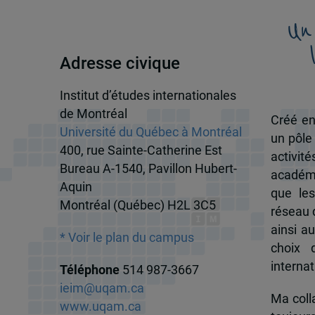
Un
Adresse civique
Institut d’études internationales
de Montréal
Créé en
Université du Québec à Montréal
un pôle
400, rue Sainte-Catherine Est
activit
Bureau A-1540, Pavillon Hubert-
académi
Aquin
que les
Montréal (Québec) H2L 3C5
réseau d
ainsi a
* Voir le plan du campus
choix 
internat
Téléphone
514 987-3667
ieim@uqam.ca
Ma colla
www.uqam.ca