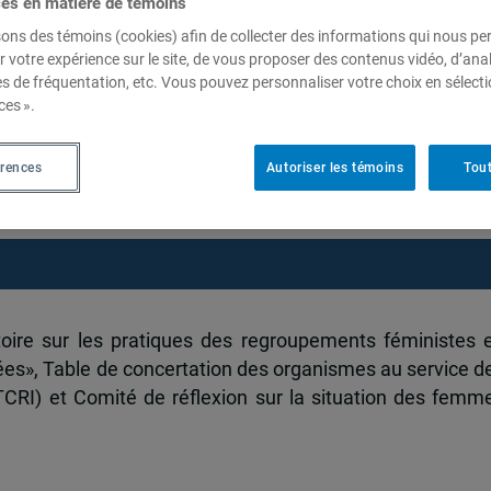
ces en matière de témoins
sons des témoins (cookies) afin de collecter des informations qui nous p
r votre expérience sur le site, de vous proposer des contenus vidéo, d’anal
es de fréquentation, etc. Vous pouvez personnaliser votre choix en sélect
e sur les pratiques des
ces ».
istes en regard des femmes
érences
Autoriser les témoins
Tout
es»
toire sur les pratiques des regroupements féministes 
es», Table de concertation des organismes au service d
CRI) et Comité de réflexion sur la situation des femm