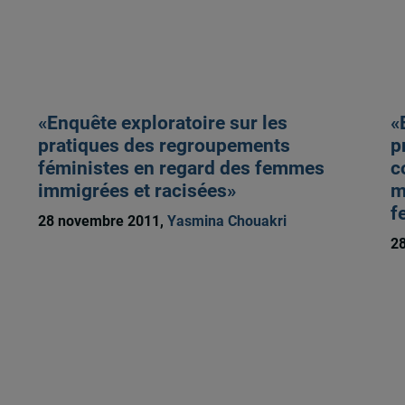
«Enquête exploratoire sur les
«
pratiques des regroupements
p
féministes en regard des femmes
c
immigrées et racisées»
m
f
28 novembre 2011,
Yasmina Chouakri
2