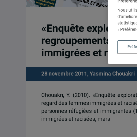
Préféren
Nous utili
d’améliore
statistiqu
«Enquête exploratoir
« Préféren
regroupements fémin
Préf
immigrées et racisé
28 novembre 2011,
Yasmina Chouakri
Chouakri, Y. (2010). «Enquête explora
regard des femmes immigrées et racisé
personnes réfugiées et immigrantes (T
immigrées et racisées, mars