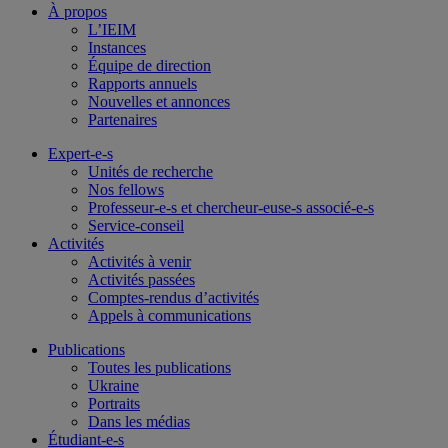
À propos
L’IEIM
Instances
Équipe de direction
Rapports annuels
Nouvelles et annonces
Partenaires
Expert-e-s
Unités de recherche
Nos fellows
Professeur-e-s et chercheur-euse-s associé-e-s
Service-conseil
Activités
Activités à venir
Activités passées
Comptes-rendus d’activités
Appels à communications
Publications
Toutes les publications
Ukraine
Portraits
Dans les médias
Étudiant-e-s