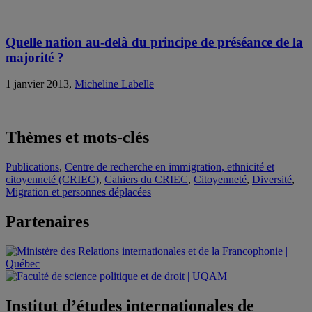
Quelle nation au-delà du principe de préséance de la
majorité ?
1 janvier 2013,
Micheline Labelle
Thèmes et mots-clés
Publications
,
Centre de recherche en immigration, ethnicité et
citoyenneté (CRIEC)
,
Cahiers du CRIEC
,
Citoyenneté
,
Diversité
,
Migration et personnes déplacées
Partenaires
Institut d’études internationales de