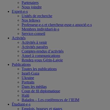
Partenaires
Nous joindre
Expert-e-s
Unités de recherche
Nos fellows
Professeur-e-s et chercheur-euse-s associé-e-s
Membres individuel-le-s
Service-conseil
Activités
Activités à venir
Activités passées
Comptes-rendus d’activités
Appel à communications
Rendez-vous Gérin-Lajoie
Publications
Toutes les publications
Israël-Gaza
Ukraine
Portraits
Dans les médias
Coup de fil diplomatique
Haïti
Balados – Les conférences de l’IEIM
Étudiant-e-s
Emplois, bourses et stages