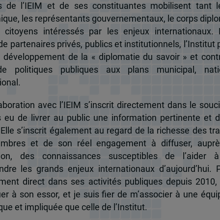
és de l’IEIM et de ses constituantes mobilisent tant l
que, les représentants gouvernementaux, le corps dipl
 citoyens intéressés par les enjeux internationaux.
e partenaires privés, publics et institutionnels, l’Institut 
u développement de la « diplomatie du savoir » et cont
de politiques publiques aux plans municipal, nati
ional.
boration avec l’IEIM s’inscrit directement dans le souci
s eu de livrer au public une information pertinente et 
 Elle s’inscrit également au regard de la richesse des t
mbres et de son réel engagement à diffuser, auprè
tion, des connaissances susceptibles de l’aider 
dre les grands enjeux internationaux d’aujourd’hui.
ent direct dans ses activités publiques depuis 2010, 
uer à son essor, et je suis fier de m’associer à une équi
e et impliquée que celle de l’Institut.