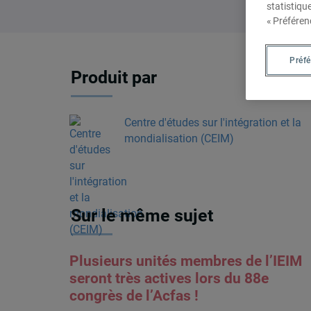
statistiqu
« Préféren
Préf
Produit par
Centre d'études sur l'intégration et la
mondialisation (CEIM)
Sur le même sujet
Plusieurs unités membres de l’IEIM
seront très actives lors du 88e
congrès de l’Acfas !