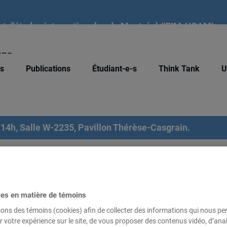
tut d'études internationales de Montréal (IEIM-UQAM)
IEC
– « Le droit colonial et le
és
Publications
Étudiant-e-s
Think Tank
U
14h, Salle W-2235, Pavillon Thérèse-Casgrain.
iques à l’Université d’Evry-Val-d’Essonne.
ces en matière de témoins
sons des témoins (cookies) afin de collecter des informations qui nous p
r votre expérience sur le site, de vous proposer des contenus vidéo, d’anal