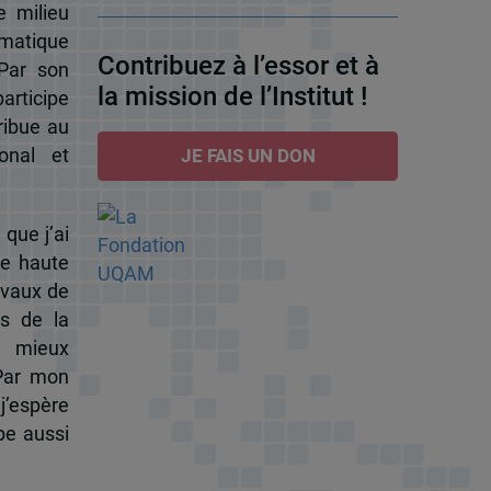
e milieu
omatique
Contribuez à l’essor et à
 Par son
la mission de l’Institut !
participe
ribue au
onal et
JE FAIS UN DON
 que j’ai
de haute
ravaux de
s de la
à mieux
 Par mon
j’espère
pe aussi