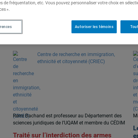
es de fréquentation, etc. Vous pouvez personnaliser votre choix en sélect
ces ».
érences
Autoriser les témoins
Tout
Centre de recherche en immigration,
ethnicité et citoyenneté (CRIEC)
Rémi Bachand est professeur au Département des
Mi
sciences juridiques de l’UQAM et membre du CÉDIM
L
Traité sur l’interdiction des armes
e