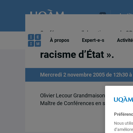
Insti
Conférence en collaboration avec le CR
Grandmaison, Olivier 
À propos
Expert-e-s
Activit
racisme d’État ».
Mercredi 2 novembre 2005 de 12h30 à 
Olivier Lecour Grandmaison,
Maître de Conférences en sciences polit
Préféren
Nous utili
d’améliore