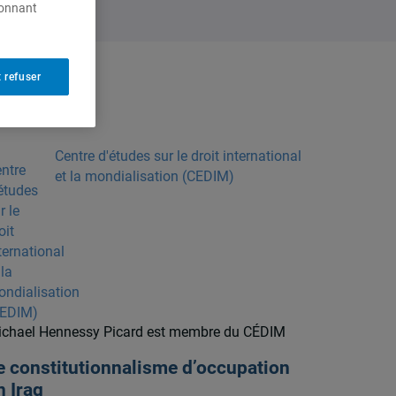
ionnant
 refuser
Centre d'études sur le droit international
et la mondialisation (CEDIM)
chael Hennessy Picard est membre du CÉDIM
e constitutionnalisme d’occupation
n Iraq