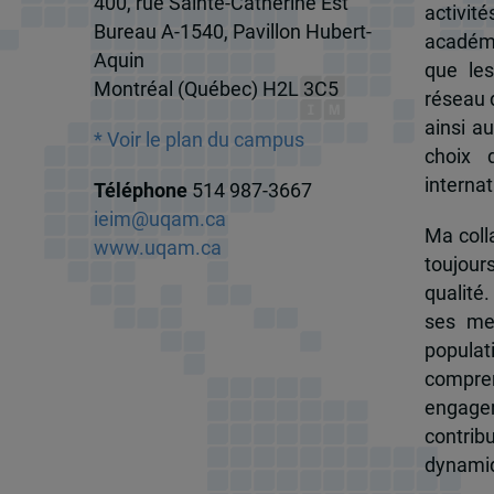
400, rue Sainte-Catherine Est
activit
Bureau A-1540, Pavillon Hubert-
académi
Aquin
que les
Montréal (Québec) H2L 3C5
réseau d
ainsi a
* Voir le plan du campus
choix 
internat
Téléphone
514 987-3667
ieim@uqam.ca
Ma colla
www.uqam.ca
toujour
qualité.
ses me
popula
compren
engagem
contrib
dynamiqu