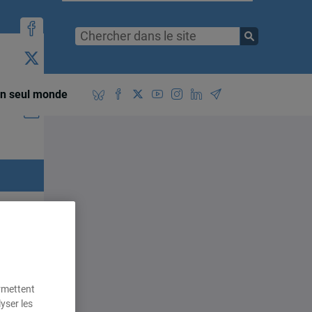
n seul monde
ermettent
yser les