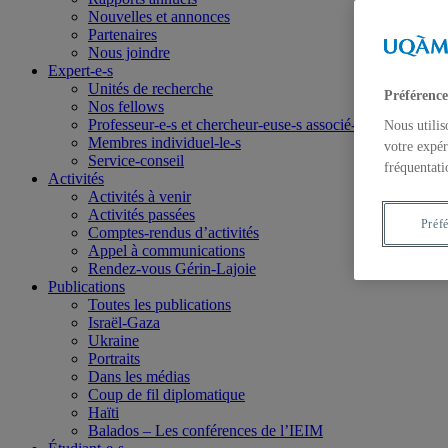
Nouvelles et annonces
Partenaires
Nous joindre
Expert-e-s
Unités de recherche
Préférence
Nos fellows
Professeur-e-s et chercheur-euse-s associé-e-s
Nous utilis
Membres individuel-le-s
votre expér
Service-conseil
fréquentati
Activités
Activités à venir
Activités passées
Préf
Comptes-rendus d’activités
Appel à communications
Rendez-vous Gérin-Lajoie
Publications
Toutes les publications
Israël-Gaza
Ukraine
Portraits
Dans les médias
Coup de fil diplomatique
Haïti
Balados – Les conférences de l’IEIM