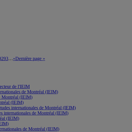
92
93
…
»
Dernière page »
recteur de l'IEIM
nternationales de Montréal (IEIM)
de Montréal (IEIM)
ontréal (IEIM)
d'études internationales de Montréal (IEIM)
des internationales de Montréal (IEIM)
réal (IEIM)
IEIM)
nternationales de Montréal (IEIM)