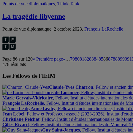
Points de vue diplomatiques
,
Think Tank
La tragédie libyenne
Point de vue diplomatique, 2 octobre 2023,
François LaRochelle
Page 86 sur 120
« Première page
«
…
79
80
81
82
83
84
85
86
87
88
89
90
91
478 résultats
Les Fellows de l'IEIM
Claude-Yves Charron
, Fellow et ancien di
Louis de Lorimier
, Fellow, Institut d'études i
Marie Gervais-Vidricaire
, Fellow, Institut d'études internationales 
François LaRochelle
, Fellow, Institut d'études internationales de M
Anne Leahy
, Fellow et ancienne directrice, Institut 
Jean Lebel
, Fellow et Professeur associé (2023-2026), Institut d'étu
Christiane Pelchat
, Fellow, Institut d'études internationales de Mont
Gilles Rivard
, Fellow, Institut d'études internationales de Montréal (
Guy Saint-Jacques
, Fellow, Institut d'études i