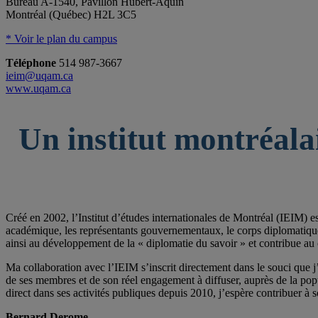
Bureau A-1540, Pavillon Hubert-Aquin
Montréal (Québec) H2L 3C5
* Voir le plan du campus
Téléphone
514 987-3667
ieim@uqam.ca
www.uqam.ca
Un institut montréala
Créé en 2002, l’Institut d’études internationales de Montréal (IEIM) e
académique, les représentants gouvernementaux, le corps diplomatique qu
ainsi au développement de la « diplomatie du savoir » et contribue au 
Ma collaboration avec l’IEIM s’inscrit directement dans le souci que j’
de ses membres et de son réel engagement à diffuser, auprès de la po
direct dans ses activités publiques depuis 2010, j’espère contribuer à s
Bernard Derome