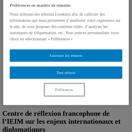
Étudiant-e-s
Emplois, bourses et stages
Préférences en matière de témoins
Formations, simulations et Écoles d’été
Nous utilisons des témoins (cookies) afin de collecter des
Think Tank
informations qui nous permettent d’améliorer votre expérience sur
Centre de réflexion de l’IEIM
Récentes réalisations
le site, de vous proposer des contenus vidéo, d’analyser les
Fellows de l’IEIM
statistiques de fréquentation, etc. Vous pouvez personnaliser votre
Regards de l’IEIM
choix en sélectionnant « Préférences ».
Un seul monde
Blogue Un seul monde
Publications
Autoriser les témoins
Partenaires
Comité scientifique
Tout refuser
Préférences
Centre de réflexion francophone de
l’IEIM sur les enjeux internationaux et
diplomatiques