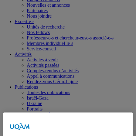
Nouvelles et annonces
Partenaires
Nous joindre
Expert-e-s
Unités de recherche
Nos fellows
Professeur-e-s et chercheur-euse-s associé-e-s
Membres individuel-le-s
Service-conseil
Activités
Activités à venir
Activités passées
Comptes-rendus d’activités
Appel à communications
Rendez-vous Gérin-Lajoie
Publications
Toutes les publications
Israël-Gaza
Ukraine
Portraits
Dans les médias
Coup de fil diplomatique
Haïti
Balados – Les conférences de l’IEIM