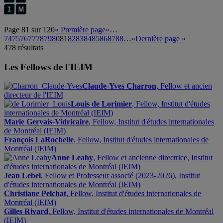
Page 81 sur 120
« Première page
«
…
74
75
76
77
78
79
80
81
82
83
84
85
86
87
88
…
»
Dernière page »
478 résultats
Les Fellows de l'IEIM
Claude-Yves Charron
, Fellow et ancien
directeur de l'IEIM
Louis de Lorimier
, Fellow, Institut d'études
internationales de Montréal (IEIM)
Marie Gervais-Vidricaire
, Fellow, Institut d'études internationales
de Montréal (IEIM)
François LaRochelle
, Fellow, Institut d'études internationales de
Montréal (IEIM)
Anne Leahy
, Fellow et ancienne directrice, Institut
d'études internationales de Montréal (IEIM)
Jean Lebel
, Fellow et Professeur associé (2023-2026), Institut
d'études internationales de Montréal (IEIM)
Christiane Pelchat
, Fellow, Institut d'études internationales de
Montréal (IEIM)
Gilles Rivard
, Fellow, Institut d'études internationales de Montréal
(IEIM)