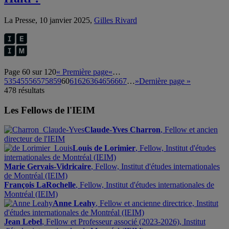
La Presse, 10 janvier 2025,
Gilles Rivard
Page 60 sur 120
« Première page
«
…
53
54
55
56
57
58
59
60
61
62
63
64
65
66
67
…
»
Dernière page »
478 résultats
Les Fellows de l'IEIM
Claude-Yves Charron
, Fellow et ancien
directeur de l'IEIM
Louis de Lorimier
, Fellow, Institut d'études
internationales de Montréal (IEIM)
Marie Gervais-Vidricaire
, Fellow, Institut d'études internationales
de Montréal (IEIM)
François LaRochelle
, Fellow, Institut d'études internationales de
Montréal (IEIM)
Anne Leahy
, Fellow et ancienne directrice, Institut
d'études internationales de Montréal (IEIM)
Jean Lebel
, Fellow et Professeur associé (2023-2026), Institut