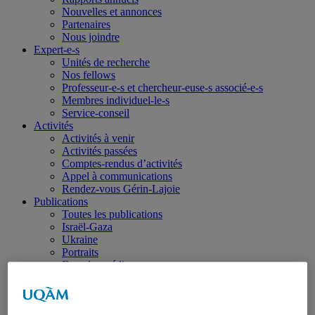
Nouvelles et annonces
Partenaires
Nous joindre
Expert-e-s
Unités de recherche
Nos fellows
Professeur-e-s et chercheur-euse-s associé-e-s
Membres individuel-le-s
Service-conseil
Activités
Activités à venir
Activités passées
Comptes-rendus d’activités
Appel à communications
Rendez-vous Gérin-Lajoie
Publications
Toutes les publications
Israël-Gaza
Ukraine
Portraits
Dans les médias
Coup de fil diplomatique
Haïti
Balados – Les conférences de l’IEIM