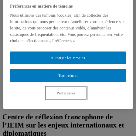
Étudiant-e-s
Emplois, bourses et stages
Préférences en matière de témoins
Formations, simulations et Écoles d’été
Nous utilisons des témoins (cookies) afin de collecter des
Think Tank
informations qui nous permettent d’améliorer votre expérience sur
Centre de réflexion de l’IEIM
Récentes réalisations
le site, de vous proposer des contenus vidéo, d’analyser les
Fellows de l’IEIM
statistiques de fréquentation, etc. Vous pouvez personnaliser votre
Regards de l’IEIM
choix en sélectionnant « Préférences ».
Un seul monde
Blogue Un seul monde
Publications
Autoriser les témoins
Partenaires
Comité scientifique
Tout refuser
Préférences
Centre de réflexion francophone de
l’IEIM sur les enjeux internationaux et
diplomatiques