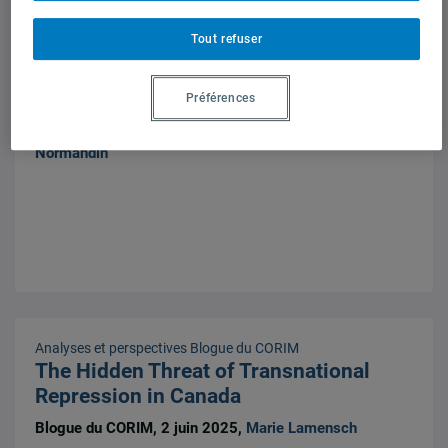
Tout refuser
Analyses et perspectives
,
Think Tank
Blogue du CORIM
Quel avenir pour l’ADN international de
Montréal ?
Préférences
Blogue du CORIM, 8 septembre 2025,
Henri-Paul
Normandin
Analyses et perspectives
Blogue du CORIM
The Hidden Threat of Transnational
Repression in Canada
Blogue du CORIM, 2 juin 2025,
Marie Lamensch