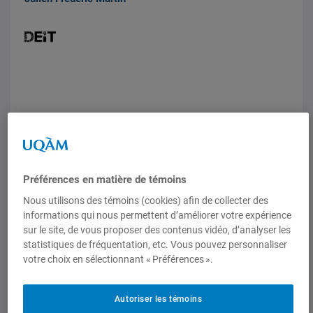
Analyses et perspectives
Blogue du CORIM
Le Canada peut-il profiter du
Préférences en matière de témoins
réarmement européen?
Nous utilisons des témoins (cookies) afin de collecter des
Blogue du CORIM, 15 septembre 2025,
Justin Massie
informations qui nous permettent d’améliorer votre expérience
sur le site, de vous proposer des contenus vidéo, d’analyser les
statistiques de fréquentation, etc. Vous pouvez personnaliser
votre choix en sélectionnant « Préférences ».
Autoriser les témoins