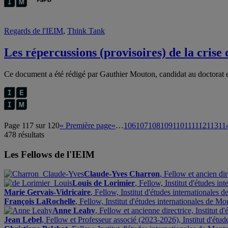
Regards de l'IEIM
,
Think Tank
Les répercussions (provisoires) de la cris
Ce document a été rédigé par Gauthier Mouton, candidat au doctorat 
Page 117 sur 120
« Première page
«
…
106
107
108
109
110
111
112
113
11
478 résultats
Les Fellows de l'IEIM
Claude-Yves Charron
, Fellow et ancien di
Louis de Lorimier
, Fellow, Institut d'études i
Marie Gervais-Vidricaire
, Fellow, Institut d'études internationales 
François LaRochelle
, Fellow, Institut d'études internationales de M
Anne Leahy
, Fellow et ancienne directrice, Institut 
Jean Lebel
, Fellow et Professeur associé (2023-2026), Institut d'étu