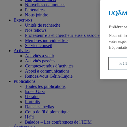
Nouvelles et annonces
Partenaires
Nous joindre
Expert-e-s
Unités de recherche
Préférence
Nos fellows
Professeur-e-s et chercheur-euse-s associé-e-s
Nous utilis
Membres individuel-le-s
votre expér
Service-conseil
fréquentati
Activités
Activités à venir
Activités passées
Préf
Comptes-rendus d’activités
Appel à communications
Rendez-vous Gérin-Lajoie
Publications
Toutes les publications
Israël-Gaza
Ukraine
Portraits
Dans les médias
Coup de fil diplomatique
Haïti
Balados – Les conférences de l’IEIM