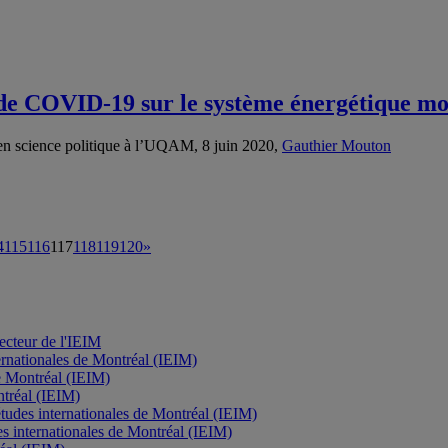
e de COVID-19 sur le système énergétique m
en science politique à l’UQAM, 8 juin 2020,
Gauthier Mouton
4
115
116
117
118
119
120
»
recteur de l'IEIM
nternationales de Montréal (IEIM)
de Montréal (IEIM)
ontréal (IEIM)
d'études internationales de Montréal (IEIM)
des internationales de Montréal (IEIM)