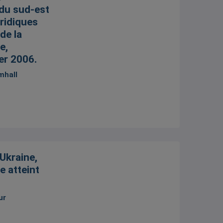
 du sud-est
uridiques
 de la
e,
er 2006.
mhall
’Ukraine,
e atteint
ur