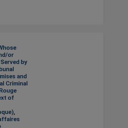
 Whose
and/or
e Served by
bunal
omises and
al Criminal
 Rouge
ext of
oque),
affaires
e