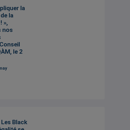
pliquer la
 de la
 »,
s nos
s
Conseil
QÀM, le 2
emay
. Les Black
’égalité se