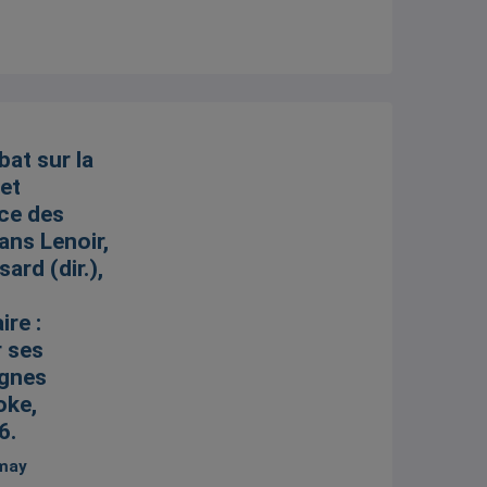
bat sur la
et
nce des
dans Lenoir,
sard (dir.),
ire :
r ses
ignes
oke,
6.
emay