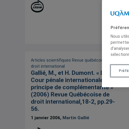
Préféren
Nous util
permetten
d’analyse
sélection
Articles scientifiques
Revue québécoise de
droit international
Préf
Gallié, M., et H. Dumont. « La
Cour pénale internationale et le
principe de complémentarité »
(2006) Revue Québécoise de
droit international,18-2, pp.29-
56.
1 janvier 2006,
Martin Gallié