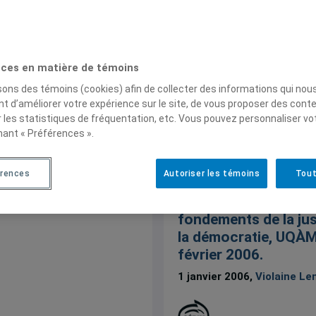
Mercredi 18 octobre 2006
à 19h,
A-1340, Pavillon Hu
UQÀM, metro Berri-UQÀM
ces en matière de témoins
isons des témoins (cookies) afin de collecter des informations qui nou
t d’améliorer votre expérience sur le site, de vous proposer des cont
r les statistiques de fréquentation, etc. Vous pouvez personnaliser vo
nant « Préférences ».
Lemay, Violaine, « Le
le droit et la justice 
érences
Autoriser les témoins
Tout
conférences de la C
Unesco sur l’étude d
fondements de la jus
la démocratie, UQÀM,
février 2006.
1 janvier 2006,
Violaine L