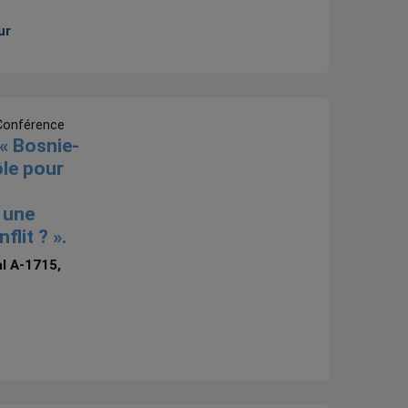
ur
Conférence
« Bosnie-
ôle pour
 une
flit ? ».
al A-1715,