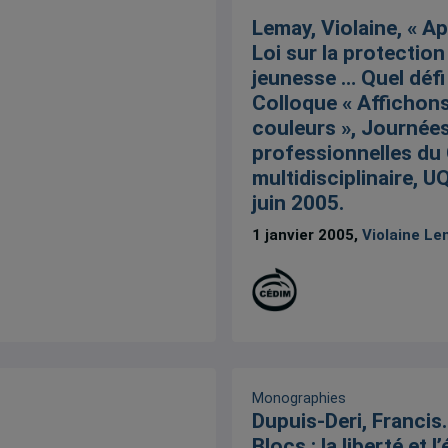
Lemay, Violaine, « Ap
Loi sur la protection
jeunesse … Quel défi !
Colloque « Affichon
couleurs », Journée
professionnelles du 
multidisciplinaire, U
juin 2005.
1 janvier 2005,
Violaine L
Monographies
Dupuis-Deri, Francis
Blocs : la liberté et l