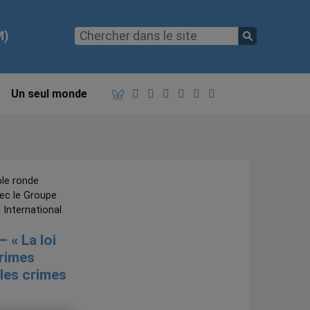
M)
Un seul monde
ble ronde
vec le Groupe
 International
– « La loi
crimes
 les crimes