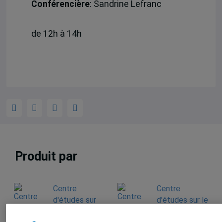
Conférencière
: Sandrine Lefranc
de 12h à 14h
Produit par
Centre
Centre
d'études sur
d'études sur le
l'intégration et
droit