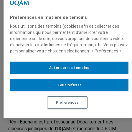
la
international
mondialisation
et la
(CEIM)
mondialisation
Préférences en matière de témoins
(CEDIM)
Nous utilisons des témoins (cookies) afin de collecter des
informations qui nous permettent d’améliorer votre
expérience sur le site, de vous proposer des contenus vidéo,
d’analyser les statistiques de fréquentation, etc. Vous pouvez
Sur le même sujet
personnaliser votre choix en sélectionnant « Préférences ».
Autoriser les témoins
Plusieurs unités membres de l’IEIM
seront très actives lors du 88e congrès
de l’Acfas !
Tout refuser
Du 3 au 7 mai 2021, en ligne, 12 avril 2021
Préférences
Rémi Bachand est professeur au Département des
sciences juridiques de l’UQAM et membre du CÉDIM