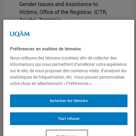
Gender Issues and Assistance to
Victims, Office of the Registrar. ICTR,
Arusha, Tanzanie
–
Mme Gorretty Omala
, Team Leader,
Sexual Assaults, Office of the
Prosecutor. ICTR, Kigali, Rwanda
Préférences en matière de témoins
–
Mme Melanie Werrett
, Chief of
Nous utilisons des témoins (cookies) afin de collecter des
Prosecutions, Office of the Prosecutor.
informations qui nous permettent d’améliorer votre expérience
ICTR, Arusha, Tanzanie
sur le site, de vous proposer des contenus vidéo, d’analyser les
statistiques de fréquentation, etc. Vous pouvez personnaliser
Veuillez noter que cette conférence sera
votre choix en sélectionnant « Préférences ».
présentée en anglais. Les questions
pourront être posées en français.
Autoriser les témoins
12h30 à 14h00
Tout refuser