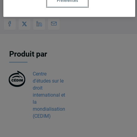
Préférences
Produit par
Centre
d'études sur le
droit
international et
la
mondialisation
(CEDIM)