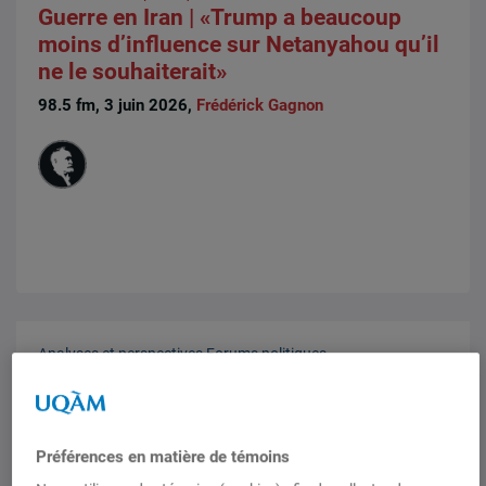
Guerre en Iran | «Trump a beaucoup
moins d’influence sur Netanyahou qu’il
ne le souhaiterait»
98.5 fm, 3 juin 2026,
Frédérick Gagnon
Analyses et perspectives
Forums politiques
Suspension du PJBD : quelle devrait
être la réaction du Canada ?
Forums politiques, 29 mai 2026,
Justin Massie
Préférences en matière de témoins