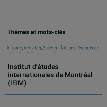
Thèmes et mots-clés
À la une
,
Activités
,
Bulletin - À la une
,
Regards de
l'IEIM
,
Think Tank
,
Appel à communications
,
Sécurité
Institut d’études
internationales de Montréal
(IEIM)
Partenaires