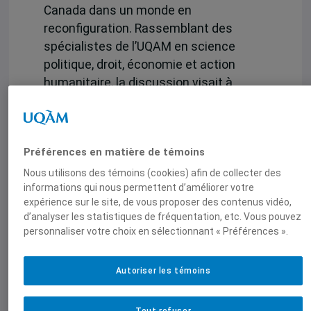
Canada dans un monde en
reconfiguration. Rassemblant des
spécialistes de l’UQAM en science
politique, droit, économie et action
humanitaire, la discussion visait à
éclairer en mode prospectif les
décisions du Canada, alors que le
premier budget du gouvernement
Préférences en matière de témoins
Carney doit être déposé début
novembre.
Nous utilisons des témoins (cookies) afin de collecter des
informations qui nous permettent d’améliorer votre
Merci aux structures participantes :
expérience sur le site, de vous proposer des contenus vidéo,
d’analyser les statistiques de fréquentation, etc. Vous pouvez
personnaliser votre choix en sélectionnant « Préférences ».
La Chaire Raoul-Dandurand en
études stratégiques et
diplomatiques, avec Frédérick
Autoriser les témoins
Gagnon
L’équipe de recherche sur le