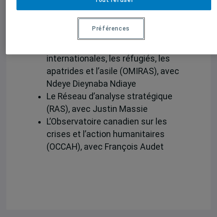
Tout refuser
Développement économique et les
inégalités des territoires (DEIT),
Préférences
avec Julien Martin
L’Observatoire sur les migrations
internationales, les réfugiés, les
apatrides et l’asile (OMIRAS), avec
Ndeye Dieynaba Ndiaye
Le Réseau d’analyse stratégique
(RAS), avec Justin Massie
L’Observatoire canadien sur les
crises et l’action humanitaires
(OCCAH), avec François Audet