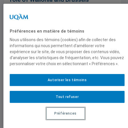
Territory, Politics and Governance, Vol. 11, 15
mars 2023,
Stéphane Paquin
Préférences en matière de témoins
Nous utilisons des témoins (cookies) afin de collecter des
informations qui nous permettent d’améliorer votre
expérience sur le site, de vous proposer des contenus vidéo,
d’analyser les statistiques de fréquentation, etc. Vous pouvez
personnaliser votre choix en sélectionnant « Préférences ».
Articles scientifiques
Autoriser les témoins
Paradiplomatie fonctionnelle et
identitaire et protodiplomatie en
Tout refuser
Catalogne : un cas unique
Catalonia, no. 31, 20 février 2023,
Stéphane
Préférences
Paquin