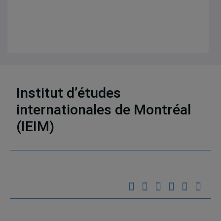
Institut d’études
12 résultats
internationales de Montréal
(IEIM)
Partenaires