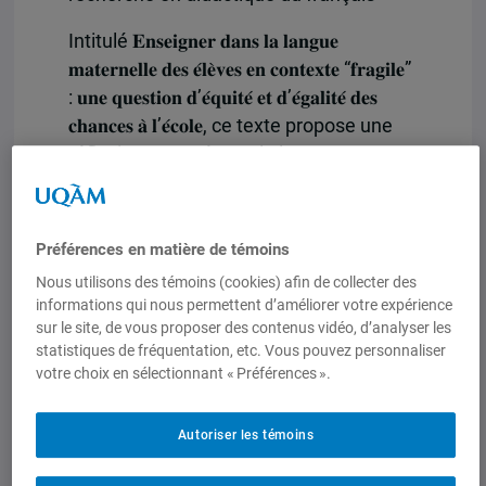
Intitulé 𝐄𝐧𝐬𝐞𝐢𝐠𝐧𝐞𝐫 𝐝𝐚𝐧𝐬 𝐥𝐚 𝐥𝐚𝐧𝐠𝐮𝐞
𝐦𝐚𝐭𝐞𝐫𝐧𝐞𝐥𝐥𝐞 𝐝𝐞𝐬 𝐞́𝐥𝐞̀𝐯𝐞𝐬 𝐞𝐧 𝐜𝐨𝐧𝐭𝐞𝐱𝐭𝐞 “𝐟𝐫𝐚𝐠𝐢𝐥𝐞”
: 𝐮𝐧𝐞 𝐪𝐮𝐞𝐬𝐭𝐢𝐨𝐧 𝐝’𝐞́𝐪𝐮𝐢𝐭𝐞́ 𝐞𝐭 𝐝’𝐞́𝐠𝐚𝐥𝐢𝐭𝐞́ 𝐝𝐞𝐬
𝐜𝐡𝐚𝐧𝐜𝐞𝐬 𝐚̀ 𝐥’𝐞́𝐜𝐨𝐥𝐞, ce texte propose une
réflexion engagée sur la langue
d’enseignement et plaide en faveur
d’une éducation multilingue ancrée dans
la langue maternelle des élèves. En
Préférences en matière de témoins
soulignant l’importance de cette
Nous utilisons des témoins (cookies) afin de collecter des
approche pour garantir l’équité et
informations qui nous permettent d’améliorer votre expérience
l’égalité des chances à l’école, les
sur le site, de vous proposer des contenus vidéo, d’analyser les
membres de l’équipe de recherche
statistiques de fréquentation, etc. Vous pouvez personnaliser
votre choix en sélectionnant « Préférences ».
s’inscrivent dans une perspective
didactique inclusive, essentielle pour
répondre aux réalités linguistiques des
Autoriser les témoins
contextes dits « fragiles ». Cette