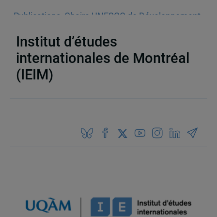
Publications
,
Chaire UNESCO de Développement
Curriculaire (CUDC)
,
Rapport
,
Éducation
,
Sahel
Institut d’études
internationales de Montréal
(IEIM)
Partenaires