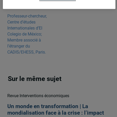
Professeur-chercheur,
Centre d’études
Internationales d’El
Colegio de México;
Membre associé à
l’étranger du
CADIS/EHESS, Paris.
Sur le même sujet
Revue Interventions économiques
Un monde en transformation | La
mondialisation face à la crise : l’impact