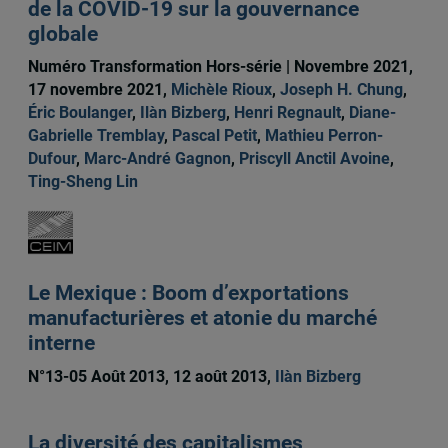
de la COVID-19 sur la gouvernance
globale
Numéro Transformation Hors-série | Novembre 2021,
17 novembre 2021,
Michèle Rioux
,
Joseph H. Chung
,
Éric Boulanger
,
Ilàn Bizberg
,
Henri Regnault
,
Diane-
Gabrielle Tremblay
,
Pascal Petit
,
Mathieu Perron-
Dufour
,
Marc-André Gagnon
,
Priscyll Anctil Avoine
,
Ting-Sheng Lin
Le Mexique : Boom d’exportations
manufacturières et atonie du marché
interne
N°13-05 Août 2013, 12 août 2013,
Ilàn Bizberg
La diversité des capitalismes