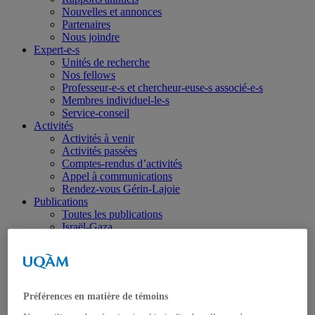
Nouvelles et annonces
Partenaires
Nous joindre
Expert-e-s
Unités de recherche
Nos fellows
Professeur-e-s et chercheur-euse-s associé-e-s
Membres individuel-le-s
Service-conseil
Activités
Activités à venir
Activités passées
Comptes-rendus d’activités
Appel à communications
Rendez-vous Gérin-Lajoie
Publications
Toutes les publications
Israël-Gaza
Ukraine
Portraits
Dans les médias
Coup de fil diplomatique
Haïti
Préférences en matière de témoins
Balados – Les conférences de l’IEIM