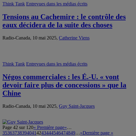
Think Tank
Entrevues dans les médias écrits
Tensions au Cachemire : le contrôle des
eaux décidera de la suite des choses
Radio-Canada, 10 mai 2025,
Catherine Viens
Think Tank
Entrevues dans les médias écrits
Négos commerciales : les É.-U. « vont
devoir faire plus de concessions » que la
Chine
Radio-Canada, 10 mai 2025,
Guy Saint-Jacques
Page 42 sur 120
« Première page
«
…
35
36
37
38
39
40
41
42
43
44
45
46
47
48
49
…
»
Dernière page »