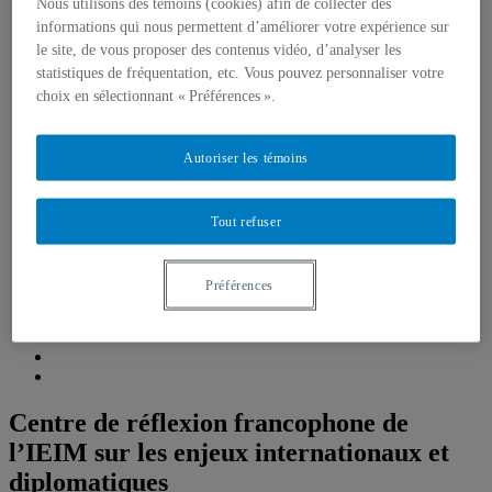
Étudiant-e-s
Nous utilisons des témoins (cookies) afin de collecter des
Emplois, bourses et stages
informations qui nous permettent d’améliorer votre expérience sur
Formations, simulations et Écoles d’été
le site, de vous proposer des contenus vidéo, d’analyser les
Think Tank
statistiques de fréquentation, etc. Vous pouvez personnaliser votre
Centre de réflexion de l’IEIM
choix en sélectionnant « Préférences ».
Récentes réalisations
Fellows de l’IEIM
Regards de l’IEIM
Un seul monde
Autoriser les témoins
Blogue Un seul monde
Publications
Partenaires
Tout refuser
Comité scientifique
Préférences
Centre de réflexion francophone de
l’IEIM sur les enjeux internationaux et
diplomatiques