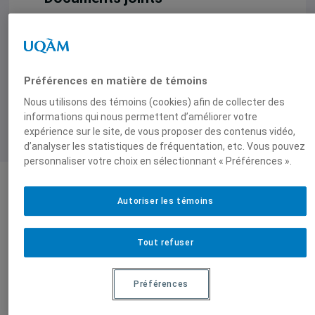
Québec, Canada, Amérique : Nouvelle dynamique
au sein de l’économie de défense
Préférences en matière de témoins
Nous utilisons des témoins (cookies) afin de collecter des
informations qui nous permettent d’améliorer votre
expérience sur le site, de vous proposer des contenus vidéo,
d’analyser les statistiques de fréquentation, etc. Vous pouvez
personnaliser votre choix en sélectionnant « Préférences ».
Autoriser les témoins
Auteurs-trices
Tout refuser
Yves
Stéphane
Bélanger
Roussel
,
(1952-
Professeur
Préférences
2014)