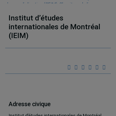
la mondialisation (CEIM)
,
Chapitres de livres
,
Monographies
,
Ouvrages collectifs
,
ALÉNA
Institut d’études
internationales de Montréal
(IEIM)
Partenaires
Adresse civique
Institut d’études internationales de Montréal