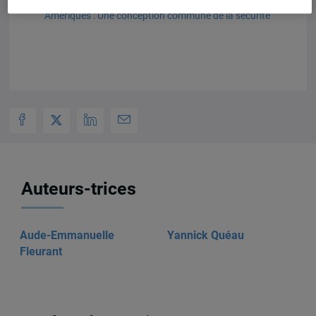
La conférence spéciale sur la sécurité dans les
Amériques : Une conception commune de la sécurité
Auteurs-trices
Aude-Emmanuelle
Yannick Quéau
Fleurant