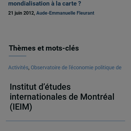
mondialisation à la carte ?
21 juin 2012,
Aude-Emmanuelle Fleurant
Thèmes et mots-clés
Activités
,
Observatoire de l'économie politique de
défense (OEPD)
,
Défense
,
Industrie de la
défense
,
États-Unis
,
Europe
Institut d’études
internationales de Montréal
(IEIM)
Partenaires