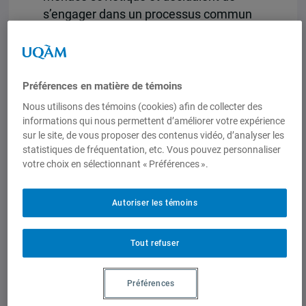
s’engager dans un processus commun
de réflexion sur la sécurité
hémisphérique1. Il s’agissait
essentiellement de redéfinir la nature de
la menace pour le continent américain
Préférences en matière de témoins
en tenant compte des nouvelles
Nous utilisons des témoins (cookies) afin de collecter des
conjonctures internationales et
informations qui nous permettent d’améliorer votre expérience
sur le site, de vous proposer des contenus vidéo, d’analyser les
régionales. À l’issue du Sommet de
statistiques de fréquentation, etc. Vous pouvez personnaliser
Santiago de 1998, la Commission sur la
votre choix en sélectionnant « Préférences ».
sécurité continentale (CSC) qui dépend
de l’Organisation des États américains
Autoriser les témoins
(OEA) s’est ainsi vue confier le mandat
relativement large : (Suite dans le
Tout refuser
document joint)
Documents joints
Préférences