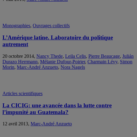
Monographies
,
Ouvrages collectifs
L’Amérique latine. Laboratoire du politique
autrement
20 octobre 2014,
Nancy Thede
,
Leila Celis
,
Pierre Beaucage
,
Julián
Durazo Herrmann
,
Mélanie Dufour-Poirier
,
Charmain Lévy
,
Simon
Morin
,
Marc-André Anzueto
,
Nora Nagels
Articles scientifiques
La CICIG: une avancée dans la lutte contre
l’impunité au Guatemala?
12 avril 2013,
Marc-André Anzueto