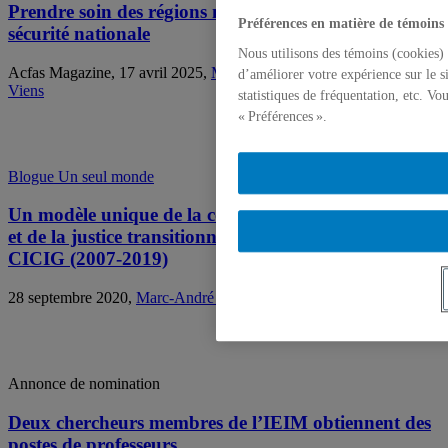
Prendre soin des régions minières au nom de la
Préférences en matière de témoins
sécurité nationale
Nous utilisons des témoins (cookies) 
Acfas Magazine, 17 avril 2025,
Marc-André Anzueto
,
Catherine
d’améliorer votre expérience sur le s
Viens
statistiques de fréquentation, etc. V
« Préférences ».
Blogue Un seul monde
Un modèle unique de la coopération internationale
et de la justice transitionnelle: l’expérience de la
CICIG (2007-2019)
28 septembre 2020,
Marc-André Anzueto
Annonce de nomination
Deux chercheurs membres de l’IEIM obtiennent des
postes de professeurs