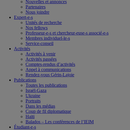
Nouvelles et annonces
Partenaires
Nous joindre
Expert-e-s
Unités de recherche
Nos fellows
Professeur-e-s et chercheur-euse-s associé-e-s
Membres individuel-le-s
Service-conseil
Activités
Activités à venir
Activités passées
Comptes-rendus d’activités
Appel à communications
Rendez-vous Gérin-Lajoie
Publications
Toutes les publications
Israël-Gaza
Ukraine
Portraits
Dans les médias
Coup de fil diplomatique
Haïti
Balados – Les conférences de l’IEIM
Étudiant-e-s