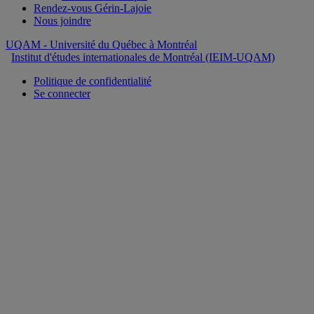
Rendez-vous Gérin-Lajoie
Nous joindre
UQAM
- Université du Québec à Montréal
Institut d'études internationales de Montréal (IEIM-UQAM)
Politique de confidentialité
Se connecter