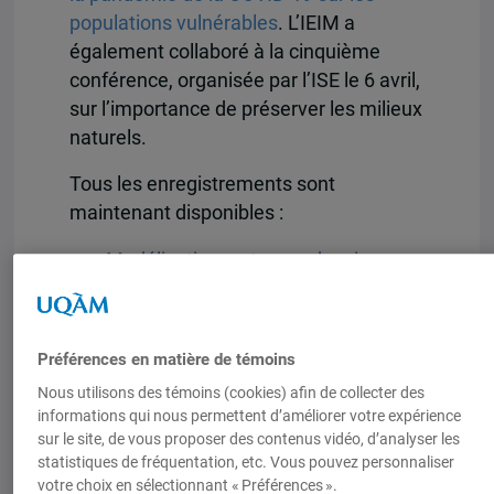
populations vulnérables
. L’IEIM a
également collaboré à la cinquième
conférence, organisée par l’ISE le 6 avril,
sur l’importance de préserver les milieux
naturels.
Tous les enregistrements sont
maintenant disponibles :
Modélisation en temps de crise
(ISC)
, 13 octobre 2020
Par l’
Institut des sciences
cognitives
, en collaboration avec
Préférences en matière de témoins
l’IREF et l’ISS.
Nous utilisons des témoins (cookies) afin de collecter des
informations qui nous permettent d’améliorer votre expérience
Travail et santé au travail des
sur le site, de vous proposer des contenus vidéo, d’analyser les
femmes (IREF)
, 3 novembre 2020
statistiques de fréquentation, etc. Vous pouvez personnaliser
Par l’
Institut de recherches et
votre choix en sélectionnant « Préférences ».