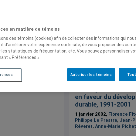
 (Développement durable, Changements climatique
ement).
ces en matière de témoins
isons des témoins (cookies) afin de collecter des informations qui nou
t d’améliorer votre expérience sur le site, de vous proposer des cont
r les statistiques de fréquentation, etc. Vous pouvez personnaliser vo
nant « Préférences ».
Études, mémoires et thèses
érences
Autoriser les témoins
Tout
Bilan de l’action de la
Francophonie institu
en faveur du dévelo
durable, 1991-2001
1 janvier 2002,
Florence Fit
Philippe Le Prestre
,
Jean-P
Réveret
,
Anne-Marie Piche