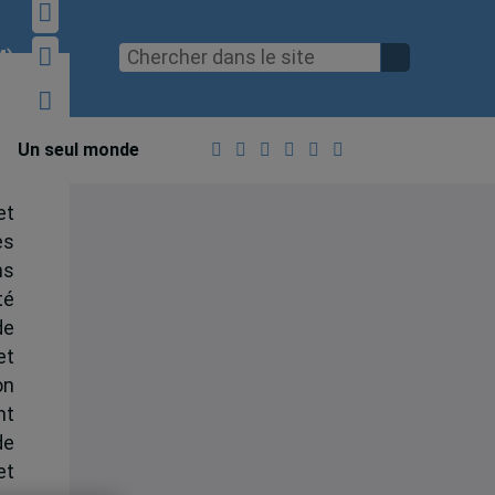
M)
Un seul monde
et
es
ns
té
de
et
on
nt
de
et