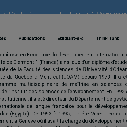
tut d'études internationales de Montréal (IEIM-UQA
tés
Publications
Étudiant-e-s
Think Tank
e maîtrise en Économie du développement international 
ité de Clermont 1 (France) ainsi que d’un diplôme d’étud
uée de la Faculté des sciences de l’Université d’Orléa
rsité du Québec à Montréal (UQAM) depuis 1979. Il a é
amme multidisciplinaire de maîtrise en sciences 
 de l’Institut des sciences de l’environnement. En 1992 
nstitutionnel, il a été directeur du Département de gesti
nternationale de langue française pour le développeme
drie (Égypte). De 1993 à 1995, il a été Vice-directeur 
nement à Genève où il avait la charge du développement 