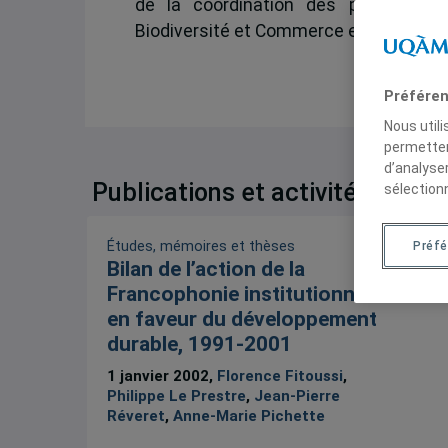
de la coordination des programmes
Biodiversité et Commerce et environn
Préféren
Nous util
permetten
d’analyse
Publications et activités
sélection
Études, mémoires et thèses
Préf
Bilan de l’action de la
Francophonie institutionnelle
en faveur du développement
durable, 1991-2001
1 janvier 2002,
Florence Fitoussi
,
Philippe Le Prestre
,
Jean-Pierre
Réveret
,
Anne-Marie Pichette