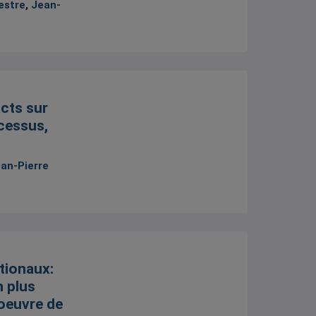
estre
,
Jean-
acts sur
cessus,
an-Pierre
tionaux:
n plus
 oeuvre de