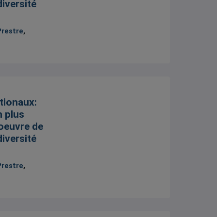
diversité
Prestre
,
tionaux:
n plus
 oeuvre de
diversité
Prestre
,