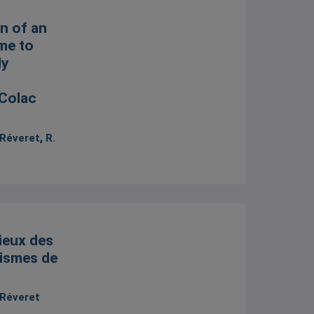
n of an
me to
ly
Colac
 Réveret
,
R.
cieux des
ismes de
 Réveret