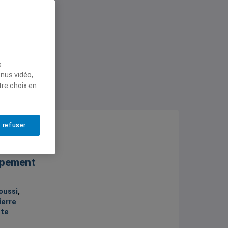
s,
s
enus vidéo,
tre choix en
 refuser
tionnelle
ppement
oussi
,
ierre
tte