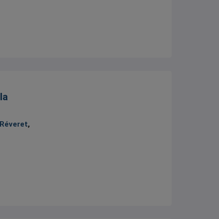
la
 Réveret
,