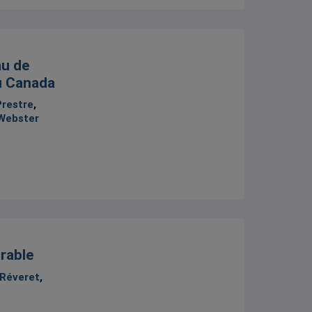
au de
u Canada
Prestre
,
 Webster
rable
 Réveret
,