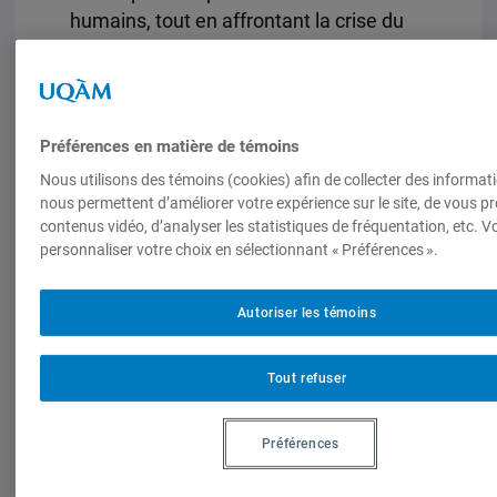
humains, tout en affrontant la crise du
réchauffement climatique.
Pour le lancement de cet ouvrage, nous
vous convions à poursuivre la réflexion
Préférences en matière de témoins
en vous joignant à nous pour une table
Nous utilisons des témoins (cookies) afin de collecter des informat
ronde réunissant certains des auteurs,
nous permettent d’améliorer votre expérience sur le site, de vous p
ainsi que des spécialistes du domaine.
contenus vidéo, d’analyser les statistiques de fréquentation, etc. 
La discussion réunira M. Arnaud Sales,
personnaliser votre choix en sélectionnant « Préférences ».
M. Arnaud Celka, Mme Corinne
Gendron, M. Jean Pasquero, M. Richard
Autoriser les témoins
Janda, M. Ivan Tchotourian et M.
Christoph Stamm.
Tout refuser
La table ronde sera suivie d’un cocktail
et de bouchées vous donnant l’occasion
Préférences
de discuter plus amplement avec les
invités d’honneur.