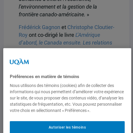
l’environnement et la
gestion de la
frontière canado-américaine.
»
Frédérick Gagnon
et
Christophe Cloutier-
Roy
ont co-dirigé le livre
L’Amérique
d’abord, le Canada ensuite. Les relations
canado-américaines de Donald Trump à
Joe Biden
, publié aux Presses de
l’Université de Montréal. Ils y signent
des chapitres, de même que Frédérique
Préférences en matière de témoins
Verreault, David Dubé, Daphné St-Louis
Nous utilisons des témoins (cookies) afin de collecter des
Ventura, Gabriel Lévesque, Julie-Pier
informations qui nous permettent d’améliorer votre expérience
Nadeau, Victor Bardou-
sur le site, de vous proposer des contenus vidéo, d’analyser les
Bourgeois, Andréanne
statistiques de fréquentation, etc. Vous pouvez personnaliser
votre choix en sélectionnant « Préférences ».
Bissonnette et Mathilde Bourgeon.
Pour souligner cette parution, la Chaire
Autoriser les témoins
Raoul-Dandurand, en collaboration avec