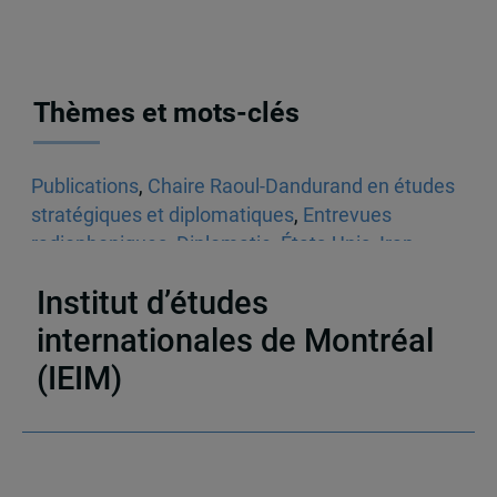
Thèmes et mots-clés
Publications
,
Chaire Raoul-Dandurand en études
stratégiques et diplomatiques
,
Entrevues
radiophoniques
,
Diplomatie
,
États-Unis
,
Iran
,
Israël-Gaza
Institut d’études
internationales de Montréal
(IEIM)
Partenaires