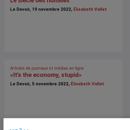
Le siècle des humiliés
Le Devoir, 19 novembre 2022,
Élisabeth Vallet
Articles de journaux et médias en ligne
«It’s the economy, stupid»
Le Devoir, 5 novembre 2022,
Élisabeth Vallet