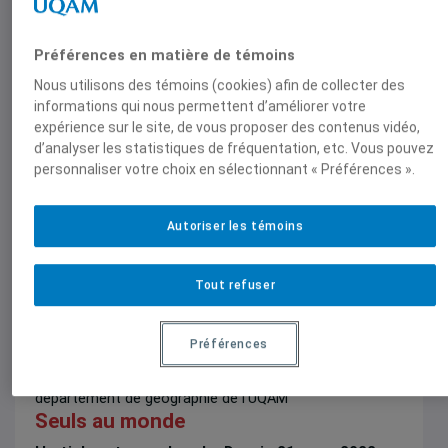
Articles de journaux et médias en ligne
| Élisabeth Vallet
Préférences en matière de témoins
est chercheure à l'Observatoire sur les États-Unis
Comme un ouragan
Nous utilisons des témoins (cookies) afin de collecter des
informations qui nous permettent d’améliorer votre
Chronique publiée dans Le Devoir, 8 octobre 2022,
expérience sur le site, de vous proposer des contenus vidéo,
Élisabeth Vallet
d’analyser les statistiques de fréquentation, etc. Vous pouvez
personnaliser votre choix en sélectionnant « Préférences ».
Autoriser les témoins
Tout refuser
Entrevues dans les médias écrits
| Élisabeth Vallet est
Préférences
directrice de l’Observatoire de géopolitique de la Chaire
Raoul-Dandurand et professeure associée au
département de géographie de l’UQAM
Seuls au monde